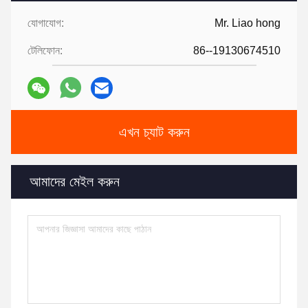
যোগাযোগ:
Mr. Liao hong
টেলিফোন:
86--19130674510
এখন চ্যাট করুন
আমাদের মেইল করুন