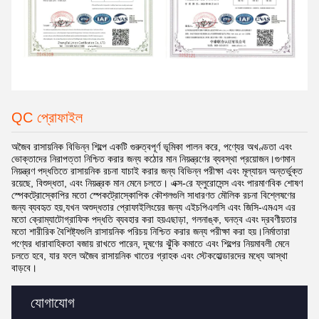
QC প্রোফাইল
অজৈব রাসায়নিক বিভিন্ন শিল্পে একটি গুরুত্বপূর্ণ ভূমিকা পালন করে, পণ্যের অখণ্ডতা এবং
ভোক্তাদের নিরাপত্তা নিশ্চিত করার জন্য কঠোর মান নিয়ন্ত্রণের ব্যবস্থা প্রয়োজন।গুণমান
নিয়ন্ত্রণ পদ্ধতিতে রাসায়নিক রচনা যাচাই করার জন্য বিভিন্ন পরীক্ষা এবং মূল্যায়ন অন্তর্ভুক্ত
রয়েছে, বিশুদ্ধতা, এবং নিয়ন্ত্রক মান মেনে চলতে। এক্স-রে ফ্লুরোসেন্স এবং পারমাণবিক শোষণ
স্পেকট্রোস্কোপির মতো স্পেকট্রোস্কোপিক কৌশলগুলি সাধারণত মৌলিক রচনা বিশ্লেষণের
জন্য ব্যবহৃত হয়,যখন অশুদ্ধতার প্রোফাইলিংয়ের জন্য এইচপিএলসি এবং জিসি-এমএস এর
মতো ক্রোম্যাটোগ্রাফিক পদ্ধতি ব্যবহার করা হয়এছাড়া, গলনাঙ্ক, ঘনত্ব এবং দ্রবণীয়তার
মতো শারীরিক বৈশিষ্ট্যগুলি রাসায়নিক পরিচয় নিশ্চিত করার জন্য পরীক্ষা করা হয়।নির্মাতারা
পণ্যের ধারাবাহিকতা বজায় রাখতে পারেন, দূষণের ঝুঁকি কমাতে এবং শিল্পের নিয়মাবলী মেনে
চলতে হবে, যার ফলে অজৈব রাসায়নিক খাতের গ্রাহক এবং স্টেকহোল্ডারদের মধ্যে আস্থা
বাড়বে।
যোগাযোগ