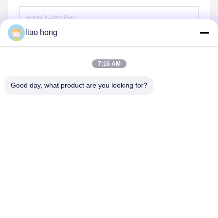
liao hong
পাঠান
7:16 AM
Good day, what product are you looking for?
Sichuan Xinyun Jinhong Technology Co., LTD
xinyunjinhong@gmail.com
86--19130674510
নং ১৬ জুলং রোড, উহুউ জেলা, চেংদু সিটি