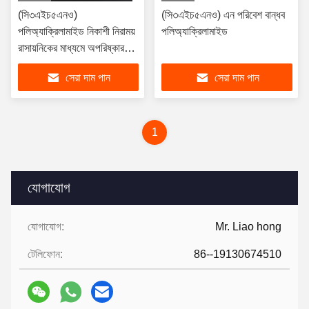
(সি৩এইচ৫এনও)
(সি৩এইচ৫এনও) এন পরিবেশ বান্ধব
পলিঅ্যাক্রিলামাইড নিকাশী নিরাময়
পলিঅ্যাক্রিলামাইড
রাসায়নিকের মাধ্যমে অপরিষ্কারগুলি
কার্যকরভাবে অপসারণ করুন
সেরা দাম পান
সেরা দাম পান
1
যোগাযোগ
যোগাযোগ:
Mr. Liao hong
টেলিফোন:
86--19130674510