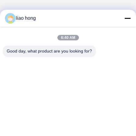
liao hong
1
6:40 AM
Good day, what product are you looking for?
Sichuan Xinyun Jinhong Technology Co., LTD
xinyunjinhong@gmail.com
86--19130674510
নং ১৬ জুলং রোড, উহুউ জেলা, চেংদু সিটি