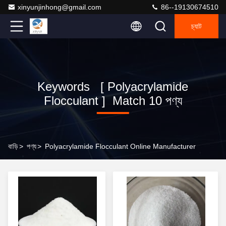
xinyunjinhong@gmail.com
86--19130674510
চ্যাট
Keywords [ Polyacrylamide
Flocculant ] Match 10 পণ্য
বাড়ি
>
পণ্য
>
Polyacrylamide Flocculant Online Manufacturer