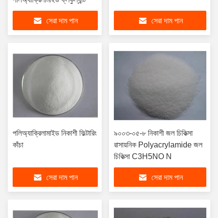
সেরা দাম পান
সেরা দাম পান
পলিঅ্যাক্রিলামাইড নিকাশী ফিল্টারিং
৯০০৩-০৫-৮ নিকাশী জল চিকিত্সা
কাঁচা
রাসায়নিক Polyacrylamide জল
চিকিত্সা C3H5NO N
সেরা দাম পান
সেরা দাম পান