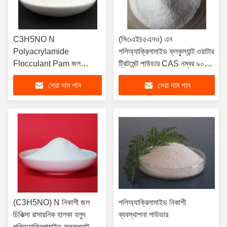
C3H5NO N
(সি৩এইচ৫এনও) এন
Polyacrylamide
পলিঅ্যাক্রিলামাইড ফ্লকুল্যান্ট ওয়াটার
Flocculant Pam জল
ট্রিটমেন্ট পাউডার CAS নম্বর ৯০০৩
চিকিত্সার জন্য রাসায়নিক
০৫৮
সেরা দাম পান
সেরা দাম পান
(C3H5NO) N নিকাশী জল
পলিঅ্যাক্রিলামাইড নিকাশী
চিকিত্সা রাসায়নিক হালকা হলুদ
ব্যবস্থাপনা পাউডার
পলিঅ্যাক্রিলামাইড ফ্লকুল্যান্ট