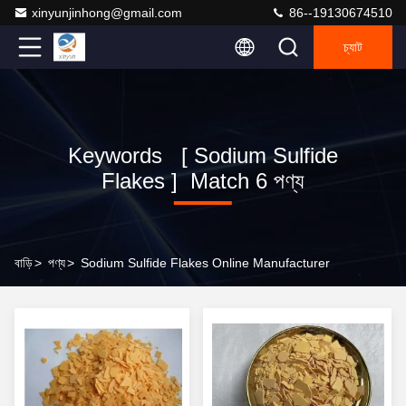
xinyunjinhong@gmail.com
86--19130674510
চ্যাট
Keywords [ Sodium Sulfide
Flakes ] Match 6 পণ্য
বাড়ি
>
পণ্য
>
Sodium Sulfide Flakes Online Manufacturer