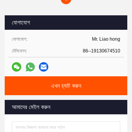
যোগাযোগ
যোগাযোগ:
Mr. Liao hong
টেলিফোন:
86--19130674510
এখন চ্যাট করুন
আমাদের মেইল করুন