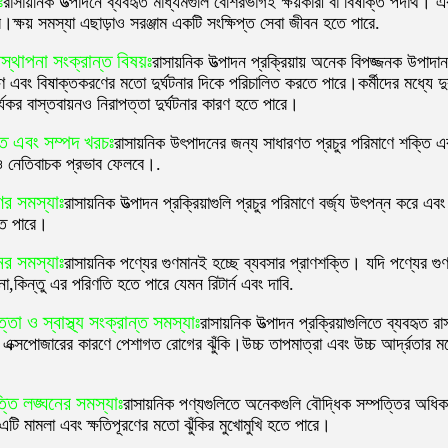
ঃ
রাসায়নিক উত্পাদনে ব্যবহৃত মাধ্যমগুলি বেশিরভাগই ক্ষয়কারী বা বিষাক্ত পদার্থ
।ক্ষয় সমস্যা এছাড়াও সরঞ্জাম একটি সংক্ষিপ্ত সেবা জীবন হতে পারে.
স্থাপনা সংক্রান্ত বিষয়ঃ
রাসায়নিক উত্পাদন প্রক্রিয়ায় অনেক বিপজ্জনক উপাদ
 এবং বিষাক্তকরণের মতো দুর্ঘটনার দিকে পরিচালিত করতে পারে।কর্মীদের মধ্যে দ
্যকর বাস্তবায়নও নিরাপত্তা দুর্ঘটনার কারণ হতে পারে।
ি এবং সম্পদ খরচঃ
রাসায়নিক উৎপাদনের জন্য সাধারণত প্রচুর পরিমাণে শক্তি এব
 নেতিবাচক প্রভাব ফেলবে।.
ের সমস্যাঃ
রাসায়নিক উত্পাদন প্রক্রিয়াগুলি প্রচুর পরিমাণে বর্জ্য উৎপন্ন করে 
তে পারে।
ের সমস্যাঃ
রাসায়নিক পণ্যের গুণমানই হচ্ছে ব্যবসার প্রাণশক্তি। যদি পণ্যের গুণ
া,কিন্তু এর পরিণতি হতে পারে যেমন রিটার্ন এবং দাবি.
ত্তা ও স্বাস্থ্য সংক্রান্ত সমস্যাঃ
রাসায়নিক উত্পাদন প্রক্রিয়াগুলিতে ব্যবহৃত র
াদী এক্সপোজারের কারণে পেশাগত রোগের ঝুঁকি।উচ্চ তাপমাত্রা এবং উচ্চ আর্দ্রতার
্তি লঙ্ঘনের সমস্যাঃ
রাসায়নিক পণ্যগুলিতে অনেকগুলি বৌদ্ধিক সম্পত্তির অধি
এটি মামলা এবং ক্ষতিপূরণের মতো ঝুঁকির মুখোমুখি হতে পারে।