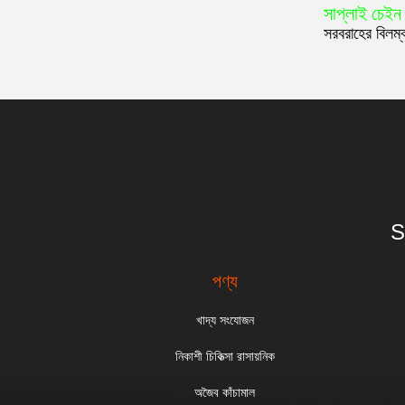
সাপ্লাই চেইন 
সরবরাহের বিলম্ব
S
পণ্য
খাদ্য সংযোজন
নিকাশী চিকিত্সা রাসায়নিক
অজৈব কাঁচামাল