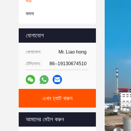
খবর
মামলা
যোগাযোগ
যোগাযোগ:
Mr. Liao hong
টেলিফোন:
86--19130674510
এখন চ্যাট করুন
আমাদের মেইল করুন