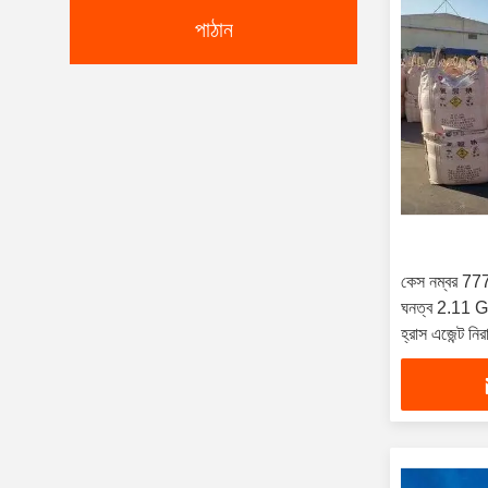
পাঠান
কেস নম্বর 77
ঘনত্ব 2.11 G
হ্রাস এজেন্ট নির