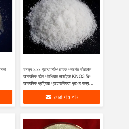
সাদা
ঘনত্ব ২.১১ গ্রাম/সেমি³ জারক পদার্থের কাঁচামাল
রাসায়নিক গঠন পটাশিয়াম নাইট্রেট KNO3 শিল্প
রাসায়নিক প্রক্রিয়া প্রয়োজনীয়তা পূরণের জন্য
ডিজাইন করা হয়েছে
সেরা দাম পান