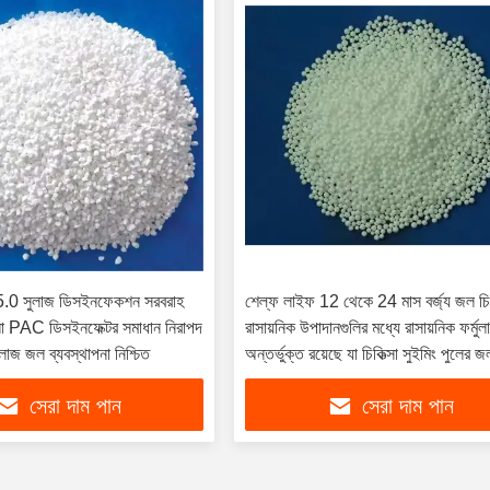
.0 সুলাজ ডিসইনফেকশন সরবরাহ
শেল্ফ লাইফ 12 থেকে 24 মাস বর্জ্য জল চিক
ুলা PAC ডিসইনফেক্টর সমাধান নিরাপদ
রাসায়নিক উপাদানগুলির মধ্যে রাসায়নিক ফর্মুল
লাজ জল ব্যবস্থাপনা নিশ্চিত
অন্তর্ভুক্ত রয়েছে যা চিকিত্সা সুইমিং পুলের 
স্বচ্ছতা উন্নত করার জন্য ডিজাইন করা হয়ে
সেরা দাম পান
সেরা দাম পান