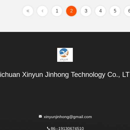
1
2
3
4
5
ichuan Xinyun Jinhong Technology Co., L
xinyunjinhong@gmail.com
86--19130674510