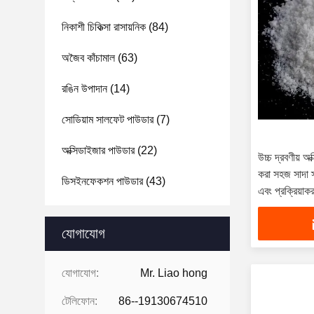
নিকাশী চিকিত্সা রাসায়নিক
(84)
অজৈব কাঁচামাল
(63)
রঙিন উপাদান
(14)
সোডিয়াম সালফেট পাউডার
(7)
অক্সিডাইজার পাউডার
(22)
উচ্চ দ্রবণীয় অ
করা সহজ সাদা স্
ডিসইনফেকশন পাউডার
(43)
এবং প্রক্রিয়া
যোগাযোগ
যোগাযোগ:
Mr. Liao hong
টেলিফোন:
86--19130674510