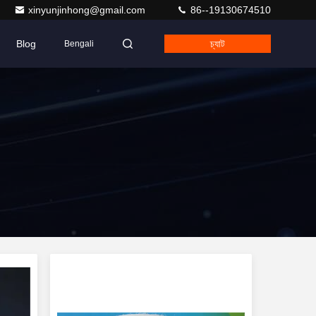
xinyunjinhong@gmail.com
86--19130674510
Blog
চ্যাট
Bengali