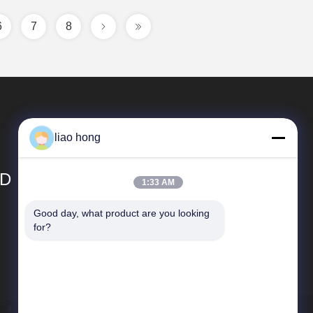
6
7
8
liao hong
TD
1:33 AM
Good day, what product are you looking 
দ্রুত লিঙ্ক
for?
কোম্পানির প্রোফাইল
কারখানা পরিদর্শন
গুণমান নিয়ন্ত্রণ