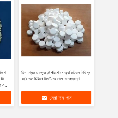
িত্সা
শিল্প-গ্রেড এফল্যুয়েন্ট পরিশোধন অ্যাডিটিভস বিভিন্ন
া সি
বর্জ্য জল চিকিত্সা সিস্টেমের সাথে সামঞ্জস্যপূর্ণ
জল এবং
ছে
সেরা দাম পান