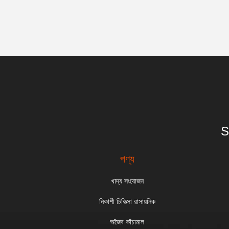
S
পণ্য
খাদ্য সংযোজন
নিকাশী চিকিত্সা রাসায়নিক
অজৈব কাঁচামাল