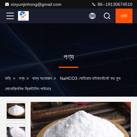
xinyunjinhong@gmail.com
86--19130674510
চ্যাট
পণ্য
বাড়ি
>
পণ্য
>
খাদ্য সংযোজন
>
NaHCO3 সোডিয়াম বাইকার্বোনেট ফর ফুড
মোনোক্লিনিক ক্রিস্টালিন পাউডার