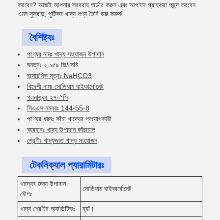
করবেন? আজই আপনার সরবরাহ অর্ডার করুন এবং আপনার গ্রাহকরা পছন্দ করবেন
এমন সুস্বাদু, পুষ্টিকর খাদ্য পণ্য তৈরি শুরু করুন!
বৈশিষ্ট্যঃ
পণ্যের নামঃ খাদ্য সংযোজন উপাদান
ঘনত্বঃ ২.১৫৯ জি/সেমি
রাসায়নিক সূত্রঃ NaHCO3
বিদেশী নামঃ সোডিয়াম বাইকার্বোনেট
গলনাঙ্কঃ ২৭০°সি
সিএএস নম্বরঃ 144-55-8
পণ্যের ধরনঃ কাঁচা খাদ্যের প্রয়োগকারী
ব্যবহারঃ খাদ্য উপাদান কাঁচামাল
শ্রেণীঃ খাদ্যজাত খাদ্য সংযোজন
টেকনিক্যাল প্যারামিটারঃ
খাদ্যের জন্য উপাদান
সোডিয়াম বাইকার্বোনেট
যৌগঃ
খাদ্য শ্রেণীর অ্যাডিটিভঃ
হ্যাঁ।