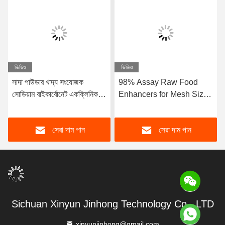
ভিডিও
ভিডিও
সাদা পাউডার খাদ্য সংযোজক
98% Assay Raw Food
সোডিয়াম বাইকার্বোনেট একক্লিনিক
Enhancers for Mesh Size
স্ফটিক পাউডার গলনাঙ্ক 270C
100% Pass 80 Mesh
বিদেশী নাম
Benefit
সেরা দাম পান
সেরা দাম পান
Sichuan Xinyun Jinhong Technology Co., LTD
xinyunjinhong@gmail.com