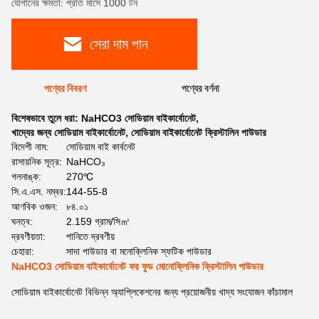
যোগানের ক্ষমতা: প্রতি মাসে 1000 টন
সেরা দাম পান
পণ্যের বিবরণ
পণ্যের বর্ণনা
বিশেষভাবে তুলে ধরা:
NaHCO3 সোডিয়াম বাইকার্বোনেট
,
খাদ্যের জন্য সোডিয়াম বাইকার্বোনেট
,
সোডিয়াম বাইকার্বোনেট ক্রিস্টালিন পাউডার
বিদেশী নাম:
সোডিয়াম বাই কার্বনেট
রাসায়নিক সূত্র:
NaHCO₃
গলনাঙ্ক:
270℃
সি.এ.এস. নম্বর:
144-55-8
আণবিক ওজন:
৮৪.০১
ঘনত্ব:
2.159 গ্রাম/সি㎥
দ্রবণীয়তা:
পানিতে দ্রবণীয়
চেহারা:
সাদা পাউডার বা মনোক্লিনিক স্ফটিক পাউডার
NaHCO3 সোডিয়াম বাইকার্বোনেট ফর ফুড মোনোক্লিনিক ক্রিস্টালিন পাউডার
সোডিয়াম বাইকার্বোনেট বিভিন্ন অ্যাপ্লিকেশনের জন্য প্রয়োজনীয় খাদ্য সংযোজন কাঁচামাল