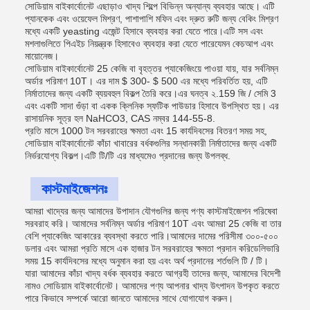
সোডিয়াম বাইকার্বোনেট এছাড়াও খাদ্য শিল্পে বিভিন্ন অন্যান্য ব্যবহার আছে। এটি
প্যানকেক এবং ওয়েফেল মিশ্রণ, পাশাপাশি মফিন এবং দ্রুত রুটি জন্য বেকিং মিশ্রণ
মধ্যে একটি yeasting এজেন্ট হিসাবে ব্যবহার করা যেতে পারে।এটি সস এবং
মশলাগুলিতে পিএইচ নিয়ন্ত্রক হিসাবেও ব্যবহার করা যেতে পারেযেমন কেচআপ এবং
মায়োনেজ।
সোডিয়াম বাইকার্বোনেট 25 কেজি বা বৃহত্তর প্যাকেজিংয়ে পাওয়া যায়, যার সর্বনিম্ন
অর্ডার পরিমাণ 10T। এর দাম $ 300- $ 500 এর মধ্যে পরিবর্তিত হয়, এটি
নির্মাতাদের জন্য একটি ব্যয়বহুল বিকল্প তৈরি করে।এর ঘনত্ব ২.159 জি / সেমি 3
এবং একটি সাদা গুঁড়া বা একক ক্লিনিক স্ফটিক পাউডার হিসাবে উপস্থিত হয়। এর
রাসায়নিক সূত্র হল NaHCO3, CAS নম্বর 144-55-8.
প্রতি মাসে 1000 টন সরবরাহের ক্ষমতা এবং 15 কার্যদিবসের বিতরণ সময় সহ,
সোডিয়াম বাইকার্বোনেট কাঁচা খাবারের বর্ধকগুলির সন্ধানকারী নির্মাতাদের জন্য একটি
নির্ভরযোগ্য বিকল্প।এটি টি/টি এর মাধ্যমেও প্রদানের জন্য উপলব্ধ.
কাস্টমাইজেশনঃ
আমরা খাদ্যের জন্য আমাদের উপাদান যৌগগুলির জন্য পণ্য কাস্টমাইজেশন পরিষেবা
সরবরাহ করি। আমাদের সর্বনিম্ন অর্ডার পরিমাণ 10T এবং আমরা 25 কেজি বা তার
বেশি প্যাকেজিং আকারের ব্যবস্থা করতে পারি।আমাদের দামের পরিসীমা ৩০০-৫০০
ডলার এবং আমরা প্রতি মাসে এক হাজার টন সরবরাহের ক্ষমতা প্রদান করিডেলিভারি
সময় 15 কার্যদিবসের মধ্যে অনুমান করা হয় এবং অর্থ প্রদানের শর্তগুলি টি / টি।
যারা আমাদের কাঁচা খাদ্য বর্ধক ব্যবহার করতে আগ্রহী তাদের জন্য, আমাদের বিদেশী
নামও সোডিয়াম বাইকার্বোনেট। আমাদের পণ্য আপনার খাদ্য উৎপাদন উপকৃত করতে
পারে কিভাবে সম্পর্কে আরো জানতে আমাদের সাথে যোগাযোগ করুন।