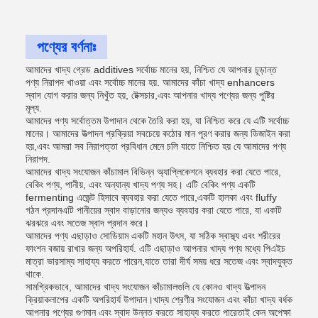
পণ্যের বর্ণনাঃ
আমাদের খাদ্য গ্রেড additives সর্বোচ্চ মানের হয়, নিশ্চিত যে আপনার চূড়ান্ত
পণ্য নিরাপদ খাওয়া এবং সর্বোচ্চ মানের হয়. আমাদের কাঁচা খাদ্য enhancers
স্বাদ যোগ করার জন্য নিখুঁত হয়, টেক্সচার,এবং আপনার খাদ্য পণ্যের জন্য পুষ্টির
মূল্য.
আমাদের পণ্য সর্বোত্তম উপাদান থেকে তৈরি করা হয়, যা নিশ্চিত করে যে এটি সর্বোচ্চ
মানের। আমাদের উত্পাদন প্রক্রিয়া সবচেয়ে কঠোর মান পূরণ করার জন্য ডিজাইন করা
হয়,এবং আমরা সব নিরাপত্তা প্রবিধান মেনে চলি যাতে নিশ্চিত হয় যে আমাদের পণ্য
নিরাপদ.
আমাদের খাদ্য সংযোজন কাঁচামাল বিভিন্ন অ্যাপ্লিকেশনে ব্যবহার করা যেতে পারে,
বেকিং পণ্য, পানীয়, এবং অন্যান্য খাদ্য পণ্য সহ। এটি বেকিং পণ্য একটি
fermenting এজেন্ট হিসাবে ব্যবহার করা যেতে পারে,একটি হালকা এবং fluffy
গঠন প্রদানএটি পানীয়ের স্বাদ বাড়ানোর জন্যও ব্যবহার করা যেতে পারে, যা একটি
ঝরঝরে এবং সতেজ স্বাদ প্রদান করে।
আমাদের পণ্য এছাড়াও সোডিয়াম একটি মহান উৎস, যা সঠিক স্বাস্থ্য এবং শরীরের
ফাংশন বজায় রাখার জন্য অপরিহার্য. এটি এছাড়াও আপনার খাদ্য পণ্য মধ্যে পিএইচ
মাত্রা ভারসাম্য সাহায্য করতে পারেন,যাতে তারা দীর্ঘ সময় ধরে সতেজ এবং স্বাদযুক্ত
থাকে.
সামগ্রিকভাবে, আমাদের খাদ্য সংযোজন কাঁচামালগুলি যে কোনও খাদ্য উত্পাদন
ক্রিয়াকলাপের একটি অপরিহার্য উপাদান।খাদ্য শ্রেণীর সংযোজন এবং কাঁচা খাদ্য বর্ধক
আপনার পণ্যের গুণমান এবং স্বাদ উন্নত করতে সাহায্য করতে পারেতাই কেন অপেক্ষা