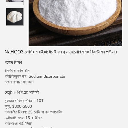
NaHCO3 সোডিয়াম বাইকার্বোনেট ফর ফুড মোনোক্লিনিক ক্রিস্টালিন পাউডার
পণ্যের বিবরণ
উৎপত্তি স্থল: চীন
পরিচিতিমুলক নাম: Sodium Bicarbonate
মডেল নম্বার: খাদ্যমান
পেমেন্ট ও শিপিংয়ের শর্তাবলী
ন্যূনতম চাহিদার পরিমাণ: 10T
মূল্য: $300-$500
প্যাকেজিং বিবরণ: 25 কেজি বা বড় প্যাকেজিং
ডেলিভারি সময়: 15 কার্যদিবস
পরিশোধের শর্ত: টি/টি