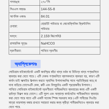
গলনাঙ্ক:
২৭০°সি
সিএএস নম্বরঃ
144-55-8
আণবিক ওজনঃ
84.01
হোয়াইট পাউডার বা মোনোক্লিনিক ক্রিস্টালিন
চেহারা:
পাউডার
ঘনত্ব:
2.159 জি/সেমি3
রাসায়নিক সূত্রঃ
NaHCO3
দ্রবণীয়তা:
পানিতে দ্রবণীয়
অ্যাপ্লিকেশনঃ
সোডিয়াম বাইকার্বোনেট একটি জনপ্রিয় কাঁচা খাদ্য বর্ধক যা বিভিন্ন খাদ্য পণ্যগুলিতে
ব্যবহার করা যেতে পারে। এটি বেকড পণ্যগুলিতে ব্যাপকভাবে ব্যবহৃত হয়, কারণ এটি
কার্বন ডাই অক্সাইড উত্পাদন করতে অ্যাসিড উপাদানগুলির সাথে প্রতিক্রিয়া করে,যা
দানা বাড়িয়ে তোলেএটি কেক, রুটি এবং বিস্কুটের একটি প্রয়োজনীয় উপাদান।
পানিতে সোডিয়াম বাইকার্বোনেট দ্রবণীয়তা পানীয়গুলিতে ব্যবহারের জন্য এটি একটি
দুর্দান্ত বিকল্প করে তোলে। এটি স্যুপ এবং অন্যান্য কার্বনেটেড পানীয়গুলিতে ব্যবহার
করা যেতে পারে যাতে এটি একটি সতেজ স্পিজ সরবরাহ করে।এটি পানীয়ের পিএইচ
মাত্রা ভারসাম্য বজায় রাখতে সহায়তা করার জন্য ক্রীড়া পানীয়গুলিতেও ব্যবহার করা
যেতে পারে.