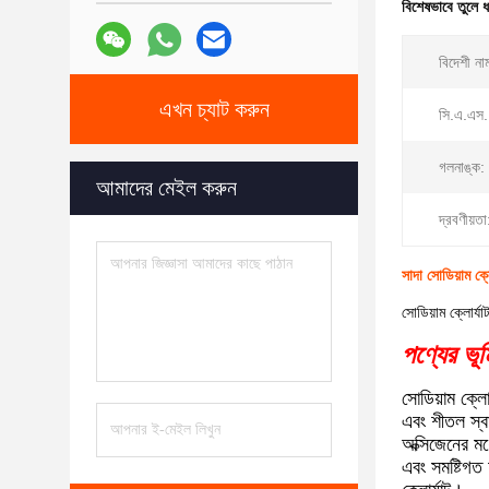
বিশেষভাবে তুলে 
বিদেশী না
এখন চ্যাট করুন
সি.এ.এস.
গলনাঙ্ক:
আমাদের মেইল করুন
দ্রবণীয়তা
সাদা সোডিয়াম 
সোডিয়াম ক্লোর্য
পণ্যের ভূ
সোডিয়াম ক্
এবং শীতল স্ব
অক্সিজেনের ম
এবং সমষ্টিগত 