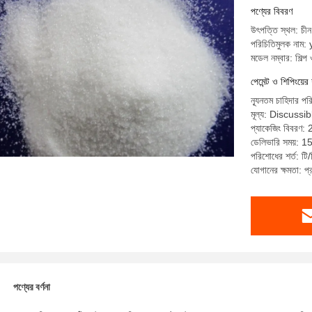
পণ্যের বিবরণ
উৎপত্তি স্থল: চীন
পরিচিতিমুলক নাম:
মডেল নম্বার: শিল্প 
পেমেন্ট ও শিপিংয়ের 
ন্যূনতম চাহিদার পর
মূল্য: Discussib
প্যাকেজিং বিবরণ: 
ডেলিভারি সময়: 15 
পরিশোধের শর্ত: টি/
যোগানের ক্ষমতা: 
পণ্যের বর্ণনা