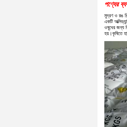
পণ্যের ব্য
মুদ্রণ ও রঙ শ
একটি অক্সিড্য
ওষুধের জন্য জ
হয়।কৃষিতে হা