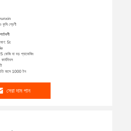
 yunxin
ও কৃষি শ্রেণী
শর্তাবলী
িমাণ: 5t
le
25 কেজি বা বড় প্যাকেজিং
কার্যদিবস
টি
প্রতি মাসে 1000 টন
সেরা দাম পান