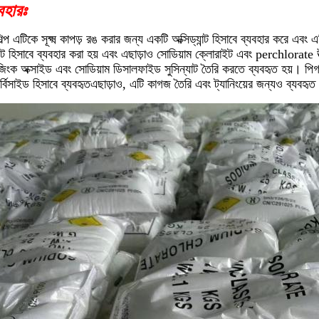
বহারঃ
িল্প এটিকে সূক্ষ্ম কাপড় রঙ করার জন্য একটি অক্সিড্যান্ট হিসাবে ব্যবহার করে এবং
ান্ট হিসাবে ব্যবহার করা হয় এবং এছাড়াও সোডিয়াম ক্লোরাইট এবং perchlorate উত
িংক অক্সাইড এবং সোডিয়াম ডিসালফাইড সুসিন্যাট তৈরি করতে ব্যবহৃত হয়। পিগমে
র্বিসাইড হিসাবে ব্যবহৃতএছাড়াও, এটি কাগজ তৈরি এবং ট্যানিংয়ের জন্যও ব্যবহৃত