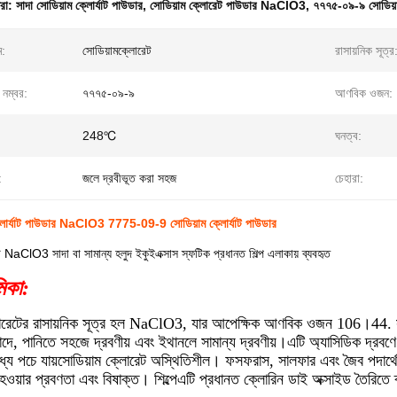
ধরা:
সাদা সোডিয়াম ক্লোর্যাট পাউডার
,
সোডিয়াম ক্লোরেট পাউডার NaClO3
,
৭৭৭৫-০৯-৯ সোডিয়াম
ম:
সোডিয়ামক্লোরেট
রাসায়নিক সূত্র
 নম্বর:
৭৭৭৫-০৯-৯
আণবিক ওজন:
248℃
ঘনত্ব:
:
জলে দ্রবীভূত করা সহজ
চেহারা:
ক্লোর্যাট পাউডার NaClO3 7775-09-9 সোডিয়াম ক্লোর্যাট পাউডার
াট NaClO3 সাদা বা সামান্য হলুদ ইকুইএক্সাস স্ফটিক প্রধানত শিল্প এলাকায় ব্যবহৃত
মিকা:
লোরেটের রাসায়নিক সূত্র হল NaClO3, যার আপেক্ষিক আণবিক ওজন 106।44. স
াদে, পানিতে সহজে দ্রবণীয় এবং ইথানলে সামান্য দ্রবণীয়।এটি অ্যাসিডিক দ্রব
ধ্যে পচে যায়সোডিয়াম ক্লোরেট অস্থিতিশীল। ফসফরাস, সালফার এবং জৈব পদার্থে
হওয়ার প্রবণতা এবং বিষাক্ত। শিল্পেএটি প্রধানত ক্লোরিন ডাই অক্সাইড তৈরিতে 