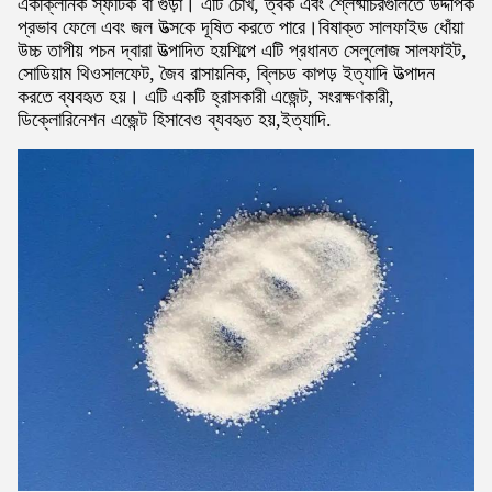
একক্লিনিক স্ফটিক বা গুঁড়া। এটি চোখ, ত্বক এবং শ্লেষ্মাচরগুলিতে উদ্দীপক
প্রভাব ফেলে এবং জল উত্সকে দূষিত করতে পারে।বিষাক্ত সালফাইড ধোঁয়া
উচ্চ তাপীয় পচন দ্বারা উত্পাদিত হয়শিল্পে এটি প্রধানত সেলুলোজ সালফাইট,
সোডিয়াম থিওসালফেট, জৈব রাসায়নিক, ব্লিচড কাপড় ইত্যাদি উত্পাদন
করতে ব্যবহৃত হয়। এটি একটি হ্রাসকারী এজেন্ট, সংরক্ষণকারী,
ডিক্লোরিনেশন এজেন্ট হিসাবেও ব্যবহৃত হয়,ইত্যাদি.