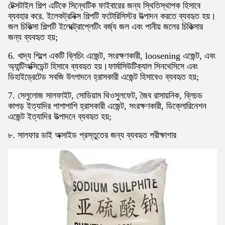
টেক্সটাইল শিল্প এটিকে সিন্থেটিক ফাইবারের জন্য স্থিতিস্থাপক হিসাবে
ব্যবহার করে. ইলেকট্রনিক্স শিল্পটি ফটোরিসিস্টর উত্পাদন করতে ব্যবহৃত হয়।
জল চিকিত্সা শিল্পটি ইলেক্ট্রোপ্লেটিং বর্জ্য জল এবং পানীয় জলের চিকিত্সার
জন্য ব্যবহৃত হয়;
6. খাদ্য শিল্পে একটি ব্লিচিং এজেন্ট, সংরক্ষণকারী, loosening এজেন্ট, এবং
অ্যান্টিঅক্সিডেন্ট হিসাবে ব্যবহৃত হয়।ফার্মাসিউটিক্যাল সিনথেসিসে এবং
ডিহাইড্রেটেড সবজি উৎপাদনে হ্রাসকারী এজেন্ট হিসাবেও ব্যবহৃত হয়;
7. সেলুলোজ সালফাইট, সোডিয়াম থিওসুলফেট, জৈব রাসায়নিক, ব্লিচড
কাপড় ইত্যাদির পাশাপাশি হ্রাসকারী এজেন্ট, সংরক্ষণকারী, ডিক্লোরিনেশন
এজেন্ট ইত্যাদির উত্পাদনে ব্যবহৃত হয়;
৮. সালফার ডাই অক্সাইড প্রস্তুতের জন্য ব্যবহৃত পরীক্ষাগার