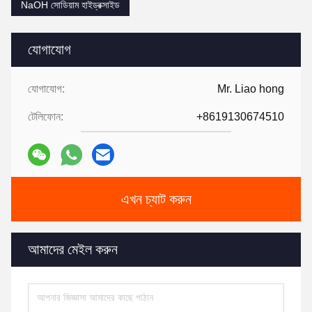
NaOH সোডিয়াম হাইড্রক্সাইড
যোগাযোগ
যোগাযোগ:
Mr. Liao hong
টেলিফোন:
+8619130674510
এখন চ্যাট করুন
আমাদের মেইল করুন