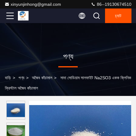
xinyunjinhong@gmail.com
86--19130674510
চ্যাট
পণ্য
বাড়ি
>
পণ্য
>
অজৈব কাঁচামাল
>
সাদা সোডিয়াম সালফাইট Na2SO3 একক ক্লিনিক
ক্রিস্টাল অজৈব কাঁচামাল