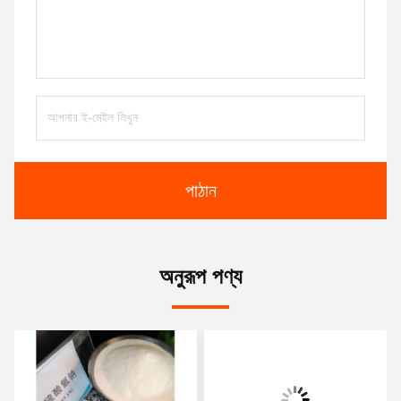
পাঠান
অনুরূপ পণ্য