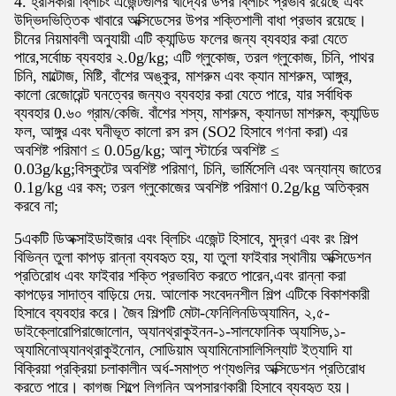
4. হ্রাসকারী ব্লিচিং এজেন্টগুলির খাদ্যের উপর ব্লিচিং প্রভাব রয়েছে এবং
উদ্ভিদভিত্তিক খাবারে অক্সিডেসের উপর শক্তিশালী বাধা প্রভাব রয়েছে।
চীনের নিয়মাবলী অনুযায়ী এটি ক্যান্ডিড ফলের জন্য ব্যবহার করা যেতে
পারে,সর্বোচ্চ ব্যবহার ২.0g/kg; এটি গ্লুকোজ, তরল গ্লুকোজ, চিনি, পাথর
চিনি, মাল্টোজ, মিষ্টি, বাঁশের অঙ্কুর, মাশরুম এবং ক্যান মাশরুম, আঙ্গুর,
কালো রেজোরেন্ট ঘনত্বের জন্যও ব্যবহার করা যেতে পারে, যার সর্বাধিক
ব্যবহার 0.৬০ গ্রাম/কেজি. বাঁশের শস্য, মাশরুম, ক্যানডা মাশরুম, ক্যান্ডিড
ফল, আঙ্গুর এবং ঘনীভূত কালো রস রস (SO2 হিসাবে গণনা করা) এর
অবশিষ্ট পরিমাণ ≤ 0.05g/kg; আলু স্টার্চের অবশিষ্ট ≤
0.03g/kg;বিস্কুটের অবশিষ্ট পরিমাণ, চিনি, ভার্মিসেলি এবং অন্যান্য জাতের
0.1g/kg এর কম; তরল গ্লুকোজের অবশিষ্ট পরিমাণ 0.2g/kg অতিক্রম
করবে না;
5একটি ডিঅক্সাইডাইজার এবং ব্লিচিং এজেন্ট হিসাবে, মুদ্রণ এবং রং শিল্প
বিভিন্ন তুলা কাপড় রান্না ব্যবহৃত হয়, যা তুলা ফাইবার স্থানীয় অক্সিডেশন
প্রতিরোধ এবং ফাইবার শক্তি প্রভাবিত করতে পারেন,এবং রান্না করা
কাপড়ের সাদাত্ব বাড়িয়ে দেয়. আলোক সংবেদনশীল শিল্প এটিকে বিকাশকারী
হিসাবে ব্যবহার করে। জৈব শিল্পটি মেটা-ফেনিলিনডিঅ্যামিন, ২,৫-
ডাইক্লোরোপিরাজোলোন, অ্যানথ্রাকুইনন-১-সালফোনিক অ্যাসিড,১-
অ্যামিনোঅ্যানথ্রাকুইনোন, সোডিয়াম অ্যামিনোসালিসিল্যাট ইত্যাদি যা
বিক্রিয়া প্রক্রিয়া চলাকালীন অর্ধ-সমাপ্ত পণ্যগুলির অক্সিডেশন প্রতিরোধ
করতে পারে। কাগজ শিল্পে লিগনিন অপসারণকারী হিসাবে ব্যবহৃত হয়।