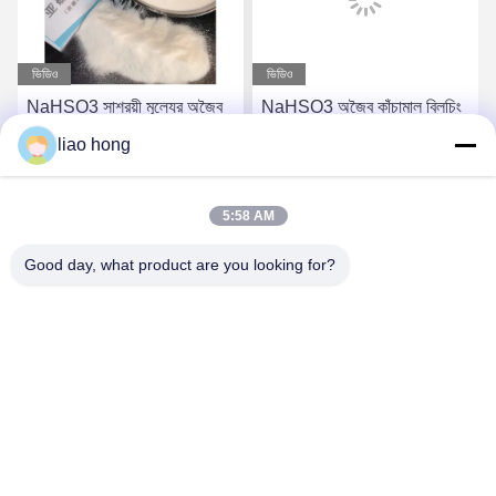
ভিডিও
ভিডিও
NaHSO3 সাশ্রয়ী মূল্যের অজৈব
NaHSO3 অজৈব কাঁচামাল ব্লিচিং
কাঁচামাল ব্লিচিং এবং সংরক্ষণের জন্য
এবং রাসায়নিক সংশ্লেষণের জন্য
liao hong
সোডিয়াম বিসুলফাইট
সোডিয়াম বিসুলফাইট
সেরা দাম পান
সেরা দাম পান
5:58 AM
Good day, what product are you looking for?
Sichuan Xinyun Jinhong Technology Co., LTD
xinyunjinhong@gmail.com
86--19130674510