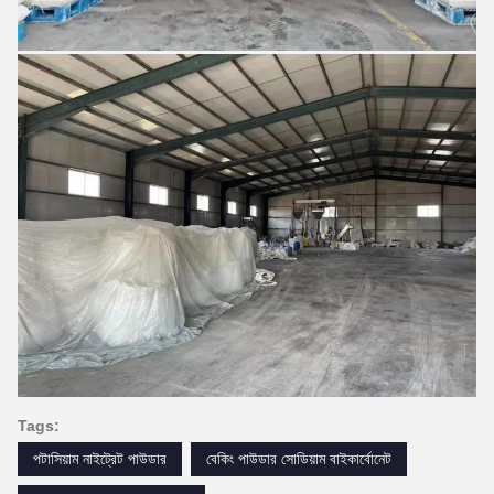
Tags:
পটাসিয়াম নাইট্রেট পাউডার
বেকিং পাউডার সোডিয়াম বাইকার্বোনেট