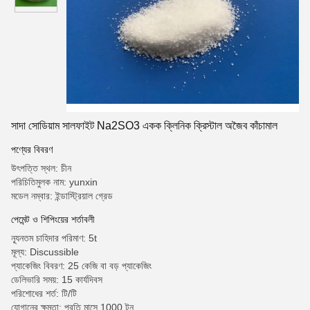
সাদা সোডিয়াম সালফাইট Na2SO3 একক ক্লিনিক ক্রিস্টাল অজৈব কাঁচামাল
পণ্যের বিবরণ
উৎপত্তি স্থল: চীন
পরিচিতিমুলক নাম: yunxin
মডেল নম্বার: ইন্ডাস্ট্রিয়াল গ্রেড
পেমেন্ট ও শিপিংয়ের শর্তাবলী
ন্যূনতম চাহিদার পরিমাণ: 5t
মূল্য: Discussible
প্যাকেজিং বিবরণ: 25 কেজি বা বড় প্যাকেজিং
ডেলিভারি সময়: 15 কার্যদিবস
পরিশোধের শর্ত: টি/টি
যোগানের ক্ষমতা: প্রতি মাসে 1000 টন