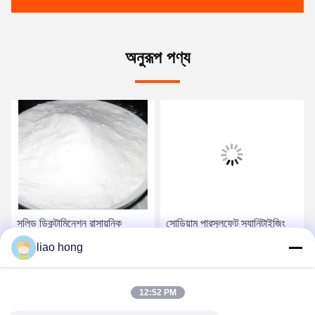
অনুরূপ পণ্য
সলিড ডিকন্টামিনেশন রাসায়নিক
সোডিয়াম পারসুলফেট স্যানিটাইজিং
নিরাপত্তা সতর্কতা এবং কার্যকর
ফর্মুলেশনের জন্য নির্ভরযোগ্য
liao hong
পরিষ্কারের জন্য ফর্ম সোডিয়াম
জীবাণুমুক্তকরণ কাঁচামাল
পারসুলফেট
সেরা দাম পান
সেরা দাম পান
12:52 PM