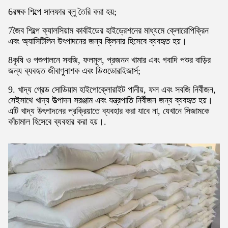
6রঙ্গক শিল্পে সালফার ব্লু তৈরি করা হয়;
7জৈব শিল্পে ক্যালসিয়াম কার্বাইডের হাইড্রেশনের মাধ্যমে ক্লোরোপিক্রিন
এবং অ্যাসিটিলিন উৎপাদনের জন্য ক্লিনার হিসেবে ব্যবহৃত হয়।
8কৃষি ও পশুপালনে সবজি, ফলমূল, প্রজনন খামার এবং গবাদি পশুর বাড়ির
জন্য ব্যবহৃত জীবাণুনাশক এবং ডিওডোরাইজার্স;
9. খাদ্য গ্রেড সোডিয়াম হাইপোক্লোরাইট পানীয়, ফল এবং সবজি নির্বীজন,
সেইসাথে খাদ্য উত্পাদন সরঞ্জাম এবং যন্ত্রপাতি নির্বীজন জন্য ব্যবহৃত হয়।
এটি খাদ্য উৎপাদনের প্রক্রিয়াতে ব্যবহার করা যাবে না, যেখানে সিজামকে
কাঁচামাল হিসেবে ব্যবহার করা হয়।.