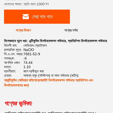
যোগানের ক্ষমতা: প্রতি মাসে 1000 টন
সেরা দাম পান
পণ্যের বিবরণ
পণ্যের বর্ণনা
বিশেষভাবে তুলে ধরা:
এন্টিফুমিন ডিসইনফেকশন পাউডার
,
স্যানিটেশন ডিসইনফেকশন পাউডার
বিদেশী নাম:
সোডিয়াম প্রোটোকল
রাসায়নিক সূত্র:
NaClO
সি.এ.এস. নম্বর:
7681-52-9
গলনাঙ্ক:
-6
আণবিক ওজন:
74.44
ঘনত্ব:
1.10
দ্রবণীয়তা:
জলে দ্রবীভূত করা
চেহারা:
সামান্য হলুদ (সলিউশন) বা সাদা পাউডার (কঠিন)
অ্যান্টিফুমিন সোডিয়াম হাইপোক্লোরাইট ডিসইনফেকশন পাউডার স্যানিটেশন এবং
ডিসইনফেকশনের জন্য
পণ্যের ভূমিকা: