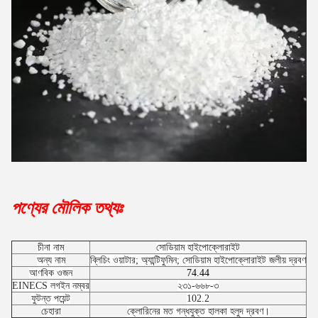
পণ্যের মৌলিক তথ্যঃ
চীনা নাম
সোডিয়াম হাইপোক্লোরাইট
অন্য নাম
ব্লিচিং ওয়াটার; অ্যান্টিফুমিন; সোডিয়াম হাইপোক্লোরাইট জলীয় দ্রবণ
আণবিক ওজন
74.44
সি
EINECS লগইন নম্বর
২৩১-৬৬৮-৩
ফুটন্ত পয়েন্ট
102.2
চেহারা
ক্লোরিনের মত গন্ধযুক্ত হালকা হলুদ দ্রবণ।