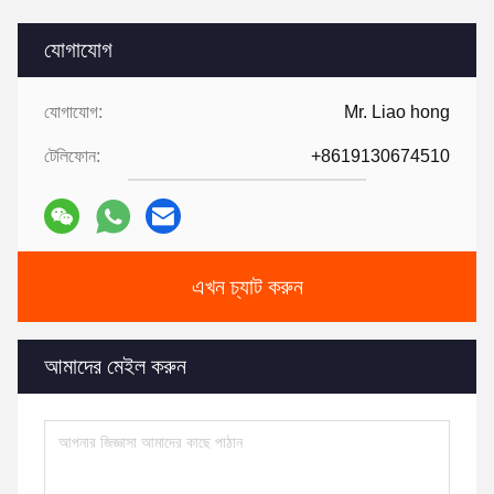
যোগাযোগ
যোগাযোগ:
Mr. Liao hong
টেলিফোন:
+8619130674510
এখন চ্যাট করুন
আমাদের মেইল করুন