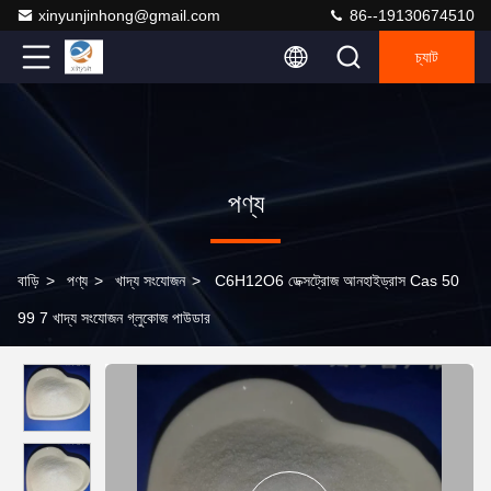
xinyunjinhong@gmail.com
86--19130674510
চ্যাট
পণ্য
বাড়ি
>
পণ্য
>
খাদ্য সংযোজন
>
C6H12O6 ডেক্সট্রোজ আনহাইড্রাস Cas 50
99 7 খাদ্য সংযোজন গ্লুকোজ পাউডার