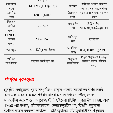
রাসায়নিক
শারীরিক শক্তি বাড়াতে
C6H12O6,H12(CO) 6
আবেদন
সূত্র
ব্যবহার করা যেতে পারে
আণবিক
নিরাপত্তা
ত্বক এবং চোখের সংস্পর্শ
180.16g/মোল
ওজন
বর্ণনা
এড়ান
সিএএস
রাসায়নিক
2,3,4,5৬-
লগইন
50-99-7
নাম
পেনটাহাইড্রোক্সিহেক্সানাল
নম্বর
EINECS
সংক্ষিপ্ত
লগইন
200-075-1
গ্লাইসিস
রূপ
নম্বর
দ্রবণীয়তা
গলনাঙ্ক
১৪৬ ডিগ্রি সেলসিয়াস
83g/100ml ((20°C)
(জল)
রক্তে গ্লুকোজের ঘনত্ব
পানিতে
গ্লুকোজ
সহজেই দ্রবীভূত হয়
নিয়ন্ত্রণ করার শরীরের
দ্রবণীয়তা
সহনশীলতা
ক্ষমতা
পণ্যের ব্যবহারঃ
কেন্দ্রীয় স্নায়ুতন্ত্র প্রায় সম্পূর্ণরূপে রক্তে শর্করার সরবরাহের উপর নির্ভর
করে এবং একবার রক্তে শর্করার মাত্রা ৮০ মিলিগ্রামে পৌঁছে গেলে
ডায়াবেটিস হতে পারে।গ্লুকোজ স্টার্চ হাইড্রোলাইসিস দ্বারা উত্পন্ন হয়, এবং
1960 এর দশকে, মাইক্রোবায়াল এনজাইম্যাটিক পদ্ধতিগুলি গ্লুকোজ
উত্পাদন করতে ব্যবহৃত হয়েছিল। এটি অ্যাসিড হাইড্রোলাইসিস পদ্ধতির