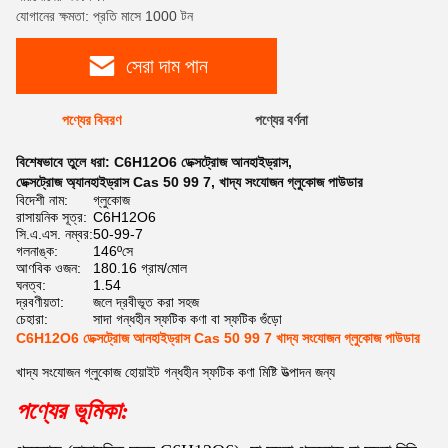
যোগানের ক্ষমতা: প্রতি মাসে 1000 টন
সেরা দাম পান
পণ্যের বিবরণ
পণ্যের বর্ণনা
বিশেষভাবে তুলে ধরা:
C6H12O6 ডেক্সট্রোজ আনহাইড্রাস
,
ডেক্সট্রোজ অ্যানহাইড্রাস Cas 50 99 7
,
খাদ্য সংযোজন গ্লুকোজ পাউডার
বিদেশী নাম:
গ্লুকোজ
রাসায়নিক সূত্র:
C6H12O6
সি.এ.এস. নম্বর:
50-99-7
গলনাঙ্ক:
146ºসে
আণবিক ওজন:
180.16 গ্রাম/মোল
ঘনত্ব:
1.54
দ্রবণীয়তা:
জলে দ্রবীভূত করা সহজ
চেহারা:
সাদা গন্ধহীন স্ফটিক কণা বা স্ফটিক গুঁড়ো
C6H12O6 ডেক্সট্রোজ আনহাইড্রাস Cas 50 99 7 খাদ্য সংযোজন গ্লুকোজ পাউডার
খাদ্য সংযোজন গ্লুকোজ হোয়াইট গন্ধহীন স্ফটিক কণা মিষ্টি উত্পাদন জন্য
পণ্যের ভূমিকা: