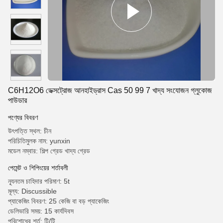
C6H12O6 ডেক্সট্রোজ আনহাইড্রাস Cas 50 99 7 খাদ্য সংযোজন গ্লুকোজ
পাউডার
পণ্যের বিবরণ
উৎপত্তি স্থল: চীন
পরিচিতিমুলক নাম: yunxin
মডেল নম্বার: শিল্প গ্রেড খাদ্য গ্রেড
পেমেন্ট ও শিপিংয়ের শর্তাবলী
ন্যূনতম চাহিদার পরিমাণ: 5t
মূল্য: Discussible
প্যাকেজিং বিবরণ: 25 কেজি বা বড় প্যাকেজিং
ডেলিভারি সময়: 15 কার্যদিবস
পরিশোধের শর্ত: টি/টি