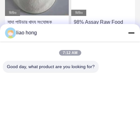
ভিডিও
ভিডিও
সাদা পাউডার খাদ্য সংযোজক
98% Assay Raw Food
সোডিয়াম বাইকার্বোনেট একক্লিনিক
Enhancers for Mesh Size
liao hong
স্ফটিক পাউডার গলনাঙ্ক 270C
100% Pass 80 Mesh
বিদেশী নাম
Benefit
সেরা দাম পান
সেরা দাম পান
7:12 AM
Good day, what product are you looking for?
Sichuan Xinyun Jinhong Technology Co., LTD
xinyunjinhong@gmail.com
86--19130674510
নং ১৬ জুলং রোড, উহুউ জেলা, চেংদু সিটি