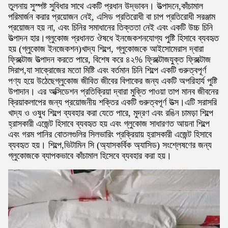
তুলনায় সুস্পষ্ট সুবিধার সাথে একটি প্রধান উদ্ভাবন। উত্পাদনে,কাঁচামাল
পরিমার্জন করার প্রয়োজন নেই, এসিড প্রতিরোধী বা চাপ প্রতিরোধী সরঞ্জাম
প্রয়োজন হয় না, এবং চিনির সমাধানের তিক্ততা নেই এবং একটি উচ্চ চিনি
উত্পাদন হার।গ্লুকোজ প্রধানত ঔষধে ইনজেকশনযোগ্য পুষ্টি হিসাবে ব্যবহৃত
হয় (গ্লুকোজ ইনজেকশন)খাদ্য শিল্পে, গ্লুকোজকে আইসোমেরাস দ্বারা
ফ্রিক্টোজ উত্পাদন করতে পারে, বিশেষ করে ৪২% ফ্রিক্টোজযুক্ত ফ্রিক্টোজ
সিরাপ,যা সাক্রোজের মতো মিষ্টি এবং বর্তমান চিনি শিল্পে একটি গুরুত্বপূর্ণ
পণ্য হয়ে উঠেছেগ্লুকোজ জীবিত জীবের বিপাকের জন্য একটি অপরিহার্য পুষ্টি
উপাদান। এর অক্সিডেশন প্রতিক্রিয়া দ্বারা মুক্তি পাওয়া তাপ মানব জীবনের
ক্রিয়াকলাপের জন্য প্রয়োজনীয় শক্তির একটি গুরুত্বপূর্ণ উত্স।এটি সরাসরি
খাদ্য ও ওষুধ শিল্পে ব্যবহার করা যেতে পারে, মুদ্রণ এবং রঙিন চামড়া শিল্পে
হ্রাসকারী এজেন্ট হিসাবে ব্যবহৃত হয় এবং গ্লুকোজ সাধারণত আয়না শিল্পে
এবং গরম পানির বোতলগুলির সিলভারিং প্রক্রিয়ায় হ্রাসকারী এজেন্ট হিসাবে
ব্যবহৃত হয়। শিল্পে,ভিটামিন সি (অ্যাসকর্বিক অ্যাসিড) সংশ্লেষণের জন্য
গ্লুকোজকে ব্যাপকভাবে কাঁচামাল হিসেবে ব্যবহার করা হয়।