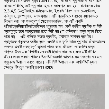
গ্লুকোজ (রাসায়নিক সূত্র C6H12O6), যা ময়না গ্লুকোজ বা ময়না চিনি
নামেও পরিচিত, এটি গ্লুকোজ হিসাবে সংক্ষিপ্ত করা হয়। রাসায়নিক নামঃ
2,3,4,5,6-পেন্টাহাইড্রোক্সিহেক্সানাল, ইংরেজি বিকল্প নামঃ ডেক্সট্রোজ,
কর্নসুগার, গ্র্যাপসুগার, ব্লাডসুগার। এটি প্রকৃতিতে সবচেয়ে ব্যাপকভাবে
বিতরণ করা এবং গুরুত্বপূর্ণ মোনোসাকারাইড,এবং এটি একটি
পলিহাইড্রক্সিয়ালডিহাইডবিশুদ্ধ গ্লুকোজ হল একটি বর্ণহীন স্ফটিক যা মিষ্টি
স্বাদযুক্ত তবে সাক্রোজের মতো মিষ্টি নয় (যা বেশিরভাগ মানুষ স্বাদ নিতে
পারে না) । এটি পানিতে সহজে দ্রবণীয়, ইথানলে সামান্য দ্রবণীয়।
প্রাকৃতিক গ্লুকোজ জলীয় দ্রবণ একটি ডান ঘূর্ণন আছেগ্লুকোজ জীববিজ্ঞানের
ক্ষেত্রে একটি গুরুত্বপূর্ণ ভূমিকা পালন করে, জীবন্ত কোষগুলির জন্য
শক্তির উৎস এবং বিপাকীয় মধ্যবর্তী হিসাবে কাজ করে,এবং এটি জীবিত
জীবের জন্য প্রধান শক্তির উৎসউদ্ভিদগুলি আলোক সংশ্লেষণের মাধ্যমে
গ্লুকোজ উত্পাদন করতে পারে। এটি মিষ্টি উত্পাদন এবং ফার্মাসিউটিক্যাল
ক্ষেত্রে বিস্তৃত অ্যাপ্লিকেশন রয়েছে।