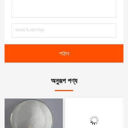
পাঠান
অনুরূপ পণ্য