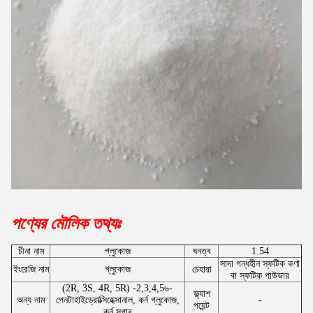
পণ্যের মৌলিক তথ্যঃ
চীনা নাম
গ্লুকোজ
ঘনত্ব
1.54
সাদা গন্ধহীন স্ফটিক কণা
ইংরেজি নাম
গ্লুকোজ
চেহারা
বা স্ফটিক পাউডার
(2R, 3S, 4R, 5R) -2,3,4,5৬-
ফ্ল্যাশ
অন্য নাম
পেনটাহাইড্রোক্সিহেক্সানাল, কর্ন গ্লুকোজ,
-
পয়েন্ট
কর্ন সুগার