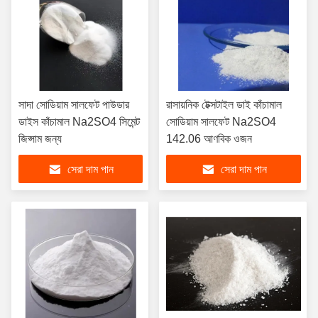
সাদা সোডিয়াম সালফেট পাউডার
রাসায়নিক টেক্সটাইল ডাই কাঁচামাল
ডাইস কাঁচামাল Na2SO4 সিমেন্ট
সোডিয়াম সালফেট Na2SO4
জিপ্সাম জন্য
142.06 আণবিক ওজন
সেরা দাম পান
সেরা দাম পান