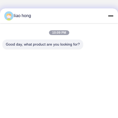
liao hong
1
10:09 PM
Good day, what product are you looking for?
Sichuan Xinyun Jinhong Technology Co., LTD
xinyunjinhong@gmail.com
86--19130674510
নং ১৬ জুলং রোড, উহুউ জেলা, চেংদু সিটি