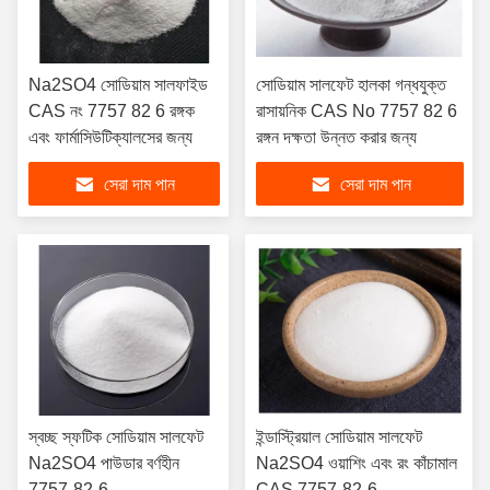
Na2SO4 সোডিয়াম সালফাইড
সোডিয়াম সালফেট হালকা গন্ধযুক্ত
CAS নং 7757 82 6 রঙ্গক
রাসায়নিক CAS No 7757 82 6
এবং ফার্মাসিউটিক্যালসের জন্য
রঙ্গন দক্ষতা উন্নত করার জন্য
সেরা দাম পান
সেরা দাম পান
স্বচ্ছ স্ফটিক সোডিয়াম সালফেট
ইন্ডাস্ট্রিয়াল সোডিয়াম সালফেট
Na2SO4 পাউডার বর্ণহীন
Na2SO4 ওয়াশিং এবং রং কাঁচামাল
7757-82-6
CAS 7757-82-6