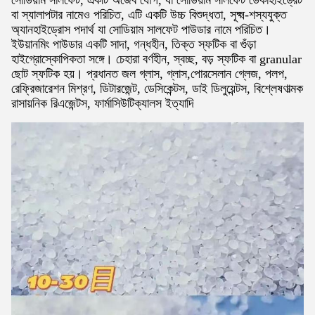
সোডিয়াম সালফেট, একটি অজৈব যৌগ, যা সোডিয়াম সালফেট ডেকাহাইড্রেট
বা স্যালাপটার নামেও পরিচিত, এটি একটি উচ্চ বিশুদ্ধতা, সূক্ষ্ম-শস্যযুক্ত
অ্যানহাইড্রোস পদার্থ যা সোডিয়াম সালফেট পাউডার নামে পরিচিত।
ইউয়ানমিং পাউডার একটি সাদা, গন্ধহীন, তিক্ত স্ফটিক বা গুঁড়া
হাইগ্রোস্কোপিকতা সঙ্গে। চেহারা বর্ণহীন, স্বচ্ছ, বড় স্ফটিক বা granular
ছোট স্ফটিক হয়। প্রধানত জল গ্লাস, গ্লাস,পোরসেলান গ্লেজ, পলপ,
রেফ্রিজারেশন মিশ্রণ, ডিটারজেন্ট, ডেসিকেন্টস, ডাই ডিলুয়েন্টস, বিশ্লেষণাত্মক
রাসায়নিক রিএজেন্টস, ফার্মাসিউটিক্যালস ইত্যাদি