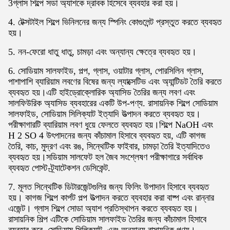
3গ্লাস শিল্পে সডা অ্যাশকে দ্রাবক হিসেবে ব্যবহার করা হয়।
4. টেক্সটাইল শিল্পে ভিনিলনের জন্য স্পিনিং কোগুলেন্ট প্রস্তুত করতে ব্যবহৃত
হয়।
5. নন-ফেরো ধাতু ধাতু, চামড়া এবং অন্যান্য ক্ষেত্রে ব্যবহৃত হয়।
6. সোডিয়াম সালফাইড, পল্প, গ্লাস, ওয়াটার গ্লাস, পোরসিলিন গ্লাস,
পাশাপাশি ব্যারিয়াম লবণের বিষের জন্য ল্যাক্সেটিভ এবং অ্যান্টিডট তৈরি করতে
ব্যবহৃত হয়।এটি হাইড্রোক্লোরিক অ্যাসিড তৈরির জন্য লবণ এবং
সালফিউরিক অ্যাসিড ব্যবহারের একটি উপ-পণ্য. রাসায়নিক শিল্পে সোডিয়াম
সালফাইড, সোডিয়াম সিলিক্যাট ইত্যাদি উত্পাদন করতে ব্যবহৃত হয়।
পরীক্ষাগারটি ব্যারিয়াম লবণ ধুয়ে ফেলতে ব্যবহৃত হয়।শিল্পে NaOH এবং
H 2 SO 4 উৎপাদনের জন্য কাঁচামাল হিসাবে ব্যবহৃত হয়, এটি কাগজ
তৈরি, কাচ, মুদ্রণ এবং রঙ, সিন্থেটিক ফাইবার, চামড়া তৈরি ইত্যাদিতেও
ব্যবহৃত হয়।সডিয়াম সালফেট হল জৈব সংশ্লেষণ পরীক্ষাগারে সর্বাধিক
ব্যবহৃত পোস্ট-ট্র্যাটেকশন ডেসিকেন্ট.
7. মূলত সিন্থেটিক ডিটারজেন্টগুলির জন্য ফিলিং উপাদান হিসাবে ব্যবহৃত
হয়। কাগজ শিল্পে কার্পট পল্প উত্পাদন করতে ব্যবহার করা বাষ্প এবং রান্নার
এজেন্ট। গ্লাস শিল্পে সোডা অ্যাশ প্রতিস্থাপন করতে ব্যবহৃত হয়।
রাসায়নিক শিল্প এটিকে সোডিয়াম সালফাইড তৈরির জন্য কাঁচামাল হিসাবে