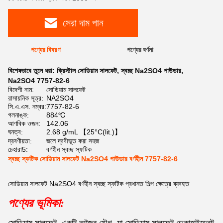
সেরা দাম পান
পণ্যের বিবরণ
পণ্যের বর্ণনা
বিশেষভাবে তুলে ধরা:
ক্রিস্টাল সোডিয়াম সালফেট
,
স্বচ্ছ Na2SO4 পাউডার
,
Na2SO4 7757-82-6
বিদেশী নাম:
সোডিয়াম সালফেট
রাসায়নিক সূত্র:
NA2SO4
সি.এ.এস. নম্বর:
7757-82-6
গলনাঙ্ক:
884℃
আণবিক ওজন:
142.06
ঘনত্ব:
2.68 g/mL 【25°C(lit.)】
দ্রবণীয়তা:
জলে দ্রবীভূত করা সহজ
চেহারা5:
বর্ণহীন স্বচ্ছ স্ফটিক
স্বচ্ছ স্ফটিক সোডিয়াম সালফেট Na2SO4 পাউডার বর্ণহীন 7757-82-6
সোডিয়াম সালফেট Na2SO4 বর্ণহীন স্বচ্ছ স্ফটিক প্রধানত শিল্প ক্ষেত্রে ব্যবহৃত
পণ্যের ভূমিকা: