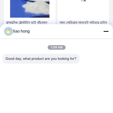
রাসায়নিক টেক্সটাইল ডাই কাঁচামাল
সাদা সোডিয়াম সালফেট পাউডার ডাইস
সোডিয়াম সালফেট Na2SO4
কাঁচামাল Na2SO4 সিমেন্ট জিপ্সাম
liao hong
142.06 আণবিক ওজন
জন্য
সেরা দাম পান
সেরা দাম পান
7:09 AM
Good day, what product are you looking for?
Sichuan Xinyun Jinhong Technology Co., LTD
xinyunjinhong@gmail.com
86--19130674510