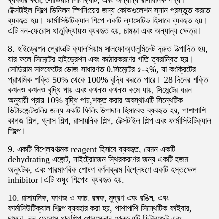
ব্যবহার করে, সোডিয়াম সিলিক্যাট, এবং অন্যান্য রাসায়নিক পণ্য।
টেক্সটাইল শিল্পে ভিনিলন স্পিনিংয়ের জন্য কোঅগুলেশন স্নান প্রস্তুত করতে
ব্যবহৃত হয়। ফার্মাসিউটিক্যাল শিল্পে একটি ল্যাসেটিভ হিসাবে ব্যবহৃত হয়।
এটি নন-ফেরোস ধাতুবিদ্যায়ও ব্যবহৃত হয়, চামড়া এবং অন্যান্য ক্ষেত্র।
8. হাইড্রেশন প্রোডাক্ট ক্যালসিয়াম সালফোঅ্যালুমিনেট দ্রুত উত্পাদিত হয়,
যার ফলে সিমেন্টের হাইড্রেশন এবং কঠোরকরণের গতি ত্বরান্বিত হয়।
সোডিয়াম সালফেটের ডোজ সাধারণত 0.সিমেন্টের ৫-২%, যা কংক্রিটের
প্রাথমিক শক্তি 50% থেকে 100% বৃদ্ধি করতে পারে। 28 দিনের শক্তি
কখনও কখনও বৃদ্ধি পায় এবং কখনও কখনও কমে যায়, সিমেন্টের ধরন
অনুযায়ী প্রায় 10% বৃদ্ধি পায়,শক্ত করার অবস্থাএটি সিন্থেটিক
ডিটারজেন্টগুলির জন্য একটি ফিলিং উপাদান হিসাবেও ব্যবহৃত হয়, পাশাপাশি
কাগজ শিল্প, গ্লাস শিল্প, রাসায়নিক শিল্প, টেক্সটাইল শিল্প এবং ফার্মাসিউটিক্যাল
শিল্পে।
9. একটি বিশ্লেষণাত্মক reagent হিসাবে ব্যবহৃত, যেমন একটি
dehydrating এজেন্ট, নাইট্রোজেন স্থিরকরণের জন্য একটি হজম
অনুঘটক, এবং পারমাণবিক শোষণ বর্ণনাক্রম বিশ্লেষণে একটি হস্তক্ষেপ
inhibitor।এটি ওষুধ শিল্পেও ব্যবহৃত হয়.
10. রাসায়নিক, কাগজ ও কাচ, রঙ্গক, মুদ্রণ এবং রঙিন, এবং
ফার্মাসিউটিক্যাল শিল্পে ব্যবহার করা হয়, পাশাপাশি সিন্থেটিক ফাইবার,
চামড়া, নন-ফেরোস ধাতুশিল্প,পোরসেলান গ্লেজএটি ডিটারজেন্ট এবং