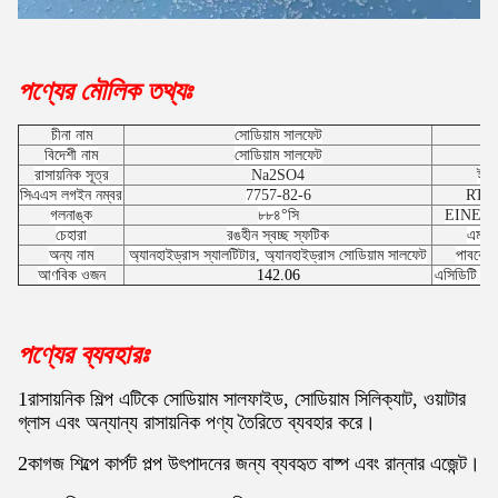
পণ্যের মৌলিক তথ্যঃ
চীনা নাম
সোডিয়াম সালফেট
উ
বিদেশী নাম
সোডিয়াম সালফেট
ঘ
রাসায়নিক সূত্র
Na2SO4
ইংর
সিএএস লগইন নম্বর
7757-82-6
RTEC
গলনাঙ্ক
৮৮৪°সি
EINECS 
চেহারা
রঙহীন স্বচ্ছ স্ফটিক
এমডি
অন্য নাম
অ্যানহাইড্রাস স্যালটিটার, অ্যানহাইড্রাস সোডিয়াম সালফেট
পাবকেমি
আণবিক ওজন
142.06
এসিডিটি এব
পণ্যের ব্যবহারঃ
1রাসায়নিক শিল্প এটিকে সোডিয়াম সালফাইড, সোডিয়াম সিলিক্যাট, ওয়াটার
গ্লাস এবং অন্যান্য রাসায়নিক পণ্য তৈরিতে ব্যবহার করে।
2কাগজ শিল্পে কার্পট পল্প উৎপাদনের জন্য ব্যবহৃত বাষ্প এবং রান্নার এজেন্ট।