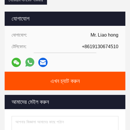
যোগাযোগ
যোগাযোগ:
Mr. Liao hong
টেলিফোন:
+8619130674510
এখন চ্যাট করুন
আমাদের মেইল করুন