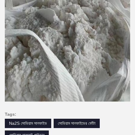
Tags:
Na2S সোডিয়াম সালফাইড
সোডিয়াম সালফাইডের ফোঁটা
সোডিয়াম সালফেট পাউডার