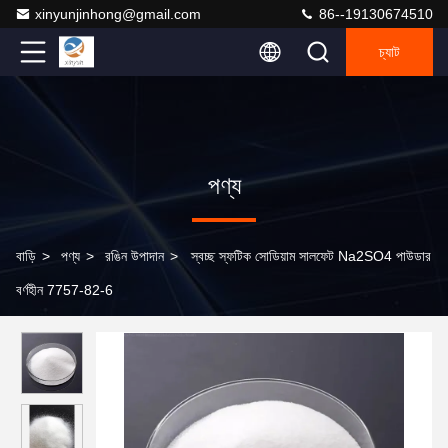
xinyunjinhong@gmail.com
86--19130674510
চ্যাট
পণ্য
বাড়ি
>
পণ্য
>
রঙিন উপাদান
>
স্বচ্ছ স্ফটিক সোডিয়াম সালফেট Na2SO4 পাউডার
বর্ণহীন 7757-82-6