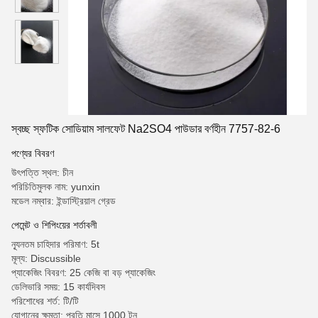
স্বচ্ছ স্ফটিক সোডিয়াম সালফেট Na2SO4 পাউডার বর্ণহীন 7757-82-6
পণ্যের বিবরণ
উৎপত্তি স্থল: চীন
পরিচিতিমুলক নাম: yunxin
মডেল নম্বার: ইন্ডাস্ট্রিয়াল গ্রেড
পেমেন্ট ও শিপিংয়ের শর্তাবলী
ন্যূনতম চাহিদার পরিমাণ: 5t
মূল্য: Discussible
প্যাকেজিং বিবরণ: 25 কেজি বা বড় প্যাকেজিং
ডেলিভারি সময়: 15 কার্যদিবস
পরিশোধের শর্ত: টি/টি
যোগানের ক্ষমতা: প্রতি মাসে 1000 টন