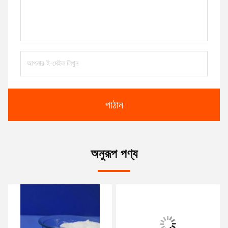
পাঠান
অনুরূপ পণ্য