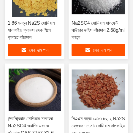
1.86 ঘনত্ব Na2S সোডিয়াম
Na2SO4 সোডিয়াম সালফেট
সালফাইড ফ্লাকস রঙ্গক শিল্পে
পাউডার ডাইস কাঁচামাল 2.68g/ml
ব্যবহৃত কাঁচামাল
ঘনত্ব
সেরা দাম পান
সেরা দাম পান
ইন্ডাস্ট্রিয়াল সোডিয়াম সালফেট
সিএএস নম্বর ১৩১৩-৮২-২ Na2S
Na2SO4 ওয়াশিং এবং রং
ফ্লেকস ৭৮.০৪ সোডিয়াম সালফাইড
কাঁচামাল CAS 7757-82-6
রেড ফ্লেকস