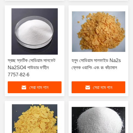
স্বচ্ছ স্ফটিক সোডিয়াম সালফেট
হলুদ সোডিয়াম সালফাইড Na2s
Na2SO4 পাউডার বর্ণহীন
ফ্লেক ওয়াশিং এবং রং কাঁচামাল
7757-82-6
সেরা দাম পান
সেরা দাম পান