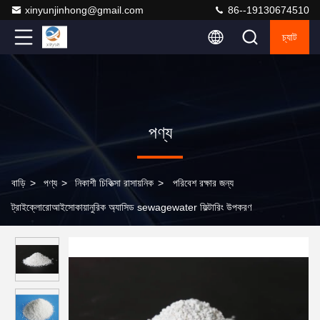
xinyunjinhong@gmail.com
86--19130674510
চ্যাট
পণ্য
বাড়ি
>
পণ্য
>
নিকাশী চিকিত্সা রাসায়নিক
>
পরিবেশ রক্ষার জন্য
ট্রাইক্লোরোআইসোকায়ানুরিক অ্যাসিড sewagewater ফিল্টারিং উপকরণ