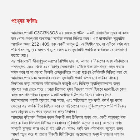
পণ্যের বর্ণনাঃ
আমাদের পণ্যটি C3Cl3N3O3 এর সমন্বয়ে গঠিত, একটি রাসায়নিক সূত্র যা বর্জ্য
জল থেকে অশুদ্ধতা অপসারণে সর্বোচ্চ দক্ষতা নিশ্চিত করে। এই রাসায়নিক সূত্রটির
আণবিক ওজন 232।409 এবং একটি ঘনত্ব 2.০৭ জি/সিএম৩, যা এটিকে বর্জ্য জল
পরিশোধন কেন্দ্রের তলদেশে ডুবে যেতে এবং দূষণকারী পদার্থকে কার্যকরভাবে অপসারণ
করতে দেয়।
এর শক্তিশালী জীবাণুমুক্তকরণের বৈশিষ্ট্য ছাড়াও, আমাদের নিকাশের জন্য কাঁচামালের
গলনাঙ্কও ২৪৯ থেকে ২৫১ ডিগ্রি সেলসিয়াস।এটিকে উচ্চ তাপমাত্রা সহ্য করতে
সক্ষম করে যা সাধারণত নিকাশী কেন্দ্রগুলিতে পাওয়া যায়এই বৈশিষ্ট্যটি নিশ্চিত করে যে
আমাদের পণ্য চরম অবস্থার মধ্যেও দূষণকারী পদার্থ অপসারণে কার্যকর থাকে।
নিকাশের জন্য আমাদের কাঁচামালগুলি বহুমুখী এবং বিভিন্ন অ্যাপ্লিকেশনের জন্য
ব্যবহার করা যেতে পারে। তারা বিশেষত দূষণ নিয়ন্ত্রণ পদার্থ হিসাবে দরকারী,যে কোন
বর্জ্য জল পরিশোধন কেন্দ্রের একটি অপরিহার্য উপাদান হিসাবে তাদের তৈরি
করাআমাদের পণ্যটি ব্যবহার করা সহজ, এবং ক্ষতিকারক দূষণকারী পদার্থ দূর করার
ক্ষেত্রে এর কার্যকারিতা নিশ্চিত করে যে পরিবেশের মধ্যে মুক্তিপ্রাপ্ত পানি পরিষ্কার
এবং মানুষের এবং পশুর ব্যবহারের জন্য নিরাপদ।
আমাদের কাঁচামাল নির্বাচন করুন নিকাশী জল চিকিত্সার জন্য এবং একটি অত্যন্ত দক্ষ
এবং কার্যকর সিল্যাজ নির্বীজন সরবরাহের সুবিধাগুলি অনুভব করুন। আমাদের পণ্য
সাশ্রয়ী মূল্যের দামে পাওয়া যায়,এটি যে কোনও বর্জ্য জল পরিশোধন কেন্দ্রের জন্য
আদর্শ পছন্দ করে যা তাদের নিকাশী ফিল্টারিংয়ের প্রয়োজনের জন্য উচ্চমানের সমাধান
খুঁজছে.