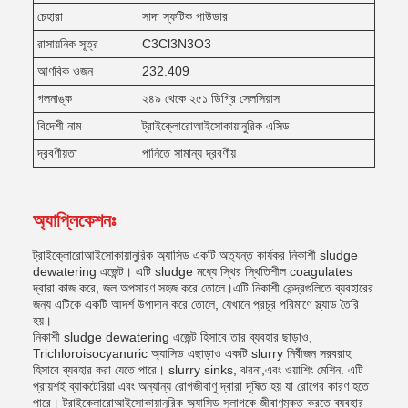
চেহারা
সাদা স্ফটিক পাউডার
রাসায়নিক সূত্র
C3Cl3N3O3
আণবিক ওজন
232.409
গলনাঙ্ক
২৪৯ থেকে ২৫১ ডিগ্রি সেলসিয়াস
বিদেশী নাম
ট্রাইক্লোরোআইসোকায়ানুরিক এসিড
দ্রবণীয়তা
পানিতে সামান্য দ্রবণীয়
অ্যাপ্লিকেশনঃ
ট্রাইক্লোরোআইসোকায়ানুরিক অ্যাসিড একটি অত্যন্ত কার্যকর নিকাশী sludge
dewatering এজেন্ট। এটি sludge মধ্যে স্থির স্থিতিশীল coagulates
দ্বারা কাজ করে, জল অপসারণ সহজ করে তোলে।এটি নিকাশী কেন্দ্রগুলিতে ব্যবহারের
জন্য এটিকে একটি আদর্শ উপাদান করে তোলে, যেখানে প্রচুর পরিমাণে স্ল্যাড তৈরি
হয়।
নিকাশী sludge dewatering এজেন্ট হিসাবে তার ব্যবহার ছাড়াও,
Trichloroisocyanuric অ্যাসিড এছাড়াও একটি slurry নির্বীজন সরবরাহ
হিসাবে ব্যবহার করা যেতে পারে। slurry sinks, ঝরনা,এবং ওয়াশিং মেশিন. এটি
প্রায়শই ব্যাকটেরিয়া এবং অন্যান্য রোগজীবাণু দ্বারা দূষিত হয় যা রোগের কারণ হতে
পারে। ট্রাইক্লোরোআইসোকায়ানুরিক অ্যাসিড সুলাগকে জীবাণুমুক্ত করতে ব্যবহার