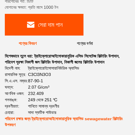
পরিশোধের শর্ত: টি/টি
যোগানের ক্ষমতা: প্রতি মাসে 1000 টন
সেরা দাম পান
পণ্যের বিবরণ
পণ্যের বর্ণনা
বিশেষভাবে তুলে ধরা:
ট্রাইক্লোরোআইসোকায়ানুরিক এসিড সিলেটেজ ফিল্টারিং উপাদান
,
পরিবেশ সুরক্ষা নিকাশী জল ফিল্টারিং উপাদান
,
নিকাশী জলের ফিল্টারিং উপাদান
বিদেশী নাম:
ট্রাইক্লোরোইসোসায়ানিউরিক অ্যাসিড
রাসায়নিক সূত্র:
C3Cl3N3O3
সি.এ.এস. নম্বর:
87-90-1
ঘনত্ব:
2.07 G/cm³
আণবিক ওজন:
232.409
গলনাঙ্ক:
249 থেকে 251 ℃
দ্রবণীয়তা:
পানিতে সামান্য দ্রবণীয়
চেহারা:
সাদা স্ফটিক পাউডার
পরিবেশ রক্ষার জন্য ট্রাইক্লোরোআইসোকায়ানুরিক অ্যাসিড sewagewater ফিল্টারিং
উপকরণ