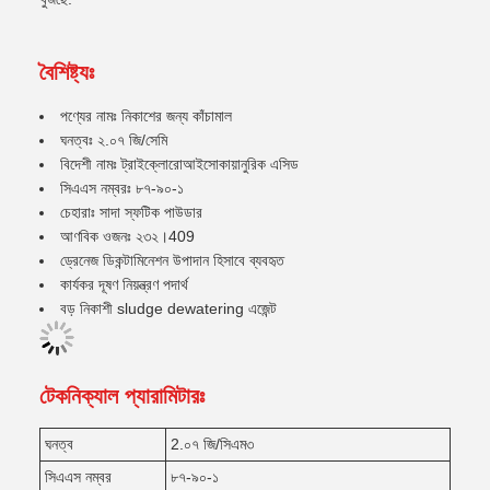
বৈশিষ্ট্যঃ
পণ্যের নামঃ নিকাশের জন্য কাঁচামাল
ঘনত্বঃ ২.০৭ জি/সেমি
বিদেশী নামঃ ট্রাইক্লোরোআইসোকায়ানুরিক এসিড
সিএএস নম্বরঃ ৮৭-৯০-১
চেহারাঃ সাদা স্ফটিক পাউডার
আণবিক ওজনঃ ২৩২।409
ড্রেনেজ ডিকন্টামিনেশন উপাদান হিসাবে ব্যবহৃত
কার্যকর দূষণ নিয়ন্ত্রণ পদার্থ
বড় নিকাশী sludge dewatering এজেন্ট
টেকনিক্যাল প্যারামিটারঃ
ঘনত্ব
2.০৭ জি/সিএম৩
সিএএস নম্বর
৮৭-৯০-১