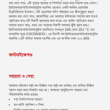
করা যেতে পারে, এটি পুনরায় ব্যবহার বা নিষ্পত্তি করার জন্য নিরাপদ করে তোলে।
ট্রাইক্লোরোআইসোকায়ানুরিক অ্যাসিড এছাড়াও একটি কার্যকর ড্রেনাইজ
ডিকন্টামিনেশন উপাদান। এটি ড্রেনাইজ পাইপ পরিষ্কার এবং জীবাণুমুক্ত করতে
ব্যবহার করা যেতে পারে, ব্যাকটেরিয়া এবং অন্যান্য ক্ষতিকারক পদার্থের জমে যাওয়া
প্রতিরোধ করে.এটি নিকাশী ব্যবস্থায় জমে যাওয়া এবং ব্লকিং প্রতিরোধ করতে
সাহায্য করতে পারে, বন্যা এবং অন্যান্য নিকাশী সমস্যার ঝুঁকি হ্রাস করে।
ট্রাইক্লোরোআইসোকায়ানুরিক অ্যাসিডের গলনাঙ্ক 249 থেকে 251 °C এবং
রাসায়নিক সূত্র C3Cl3N3O3। এর বিদেশী নাম ট্রাইক্লোরোআইসোকায়ানুরিক
অ্যাসিড।এটি পানিতে সামান্য দ্রবণীয় এবং এর আণবিক ওজন ২৩২.409.
কাস্টমাইজেশনঃ
সহায়তা ও সেবা:
আমাদের কাঁচামাল বর্জ্য জল চিকিত্সা পণ্য বর্জ্য জল কার্যকর এবং কার্যকর চিকিত্সা
প্রদান করার জন্য ডিজাইন করা হয়। আমাদের প্রযুক্তিগত সহায়তা এবং
পরিষেবাগুলির মধ্যে রয়েছেঃ
পণ্য ইনস্টলেশনের সহায়তা
অন-সাইট প্রশিক্ষণ ও শিক্ষা