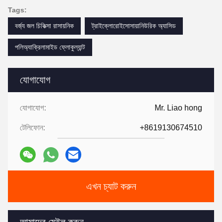
Tags:
বর্জ্য জল চিকিত্সা রাসায়নিক
ট্রাইক্লোরোইসোসায়ানিউরিক অ্যাসিড
পলিঅ্যাক্রিলামাইড ফ্লোকুল্যান্ট
যোগাযোগ
যোগাযোগ:
Mr. Liao hong
টেলিফোন:
+8619130674510
এখন চ্যাট করুন