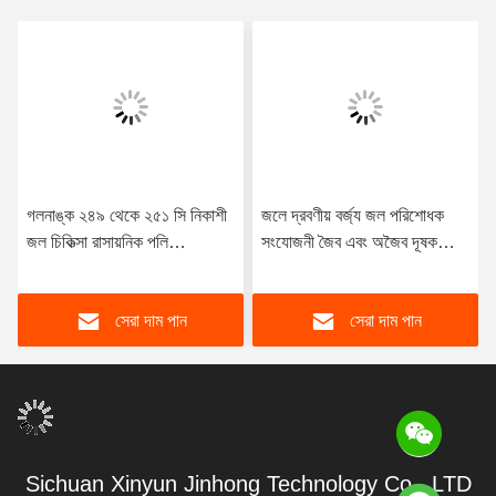
গলনাঙ্ক ২৪৯ থেকে ২৫১ সি নিকাশী
জলে দ্রবণীয় বর্জ্য জল পরিশোধক
জল চিকিত্সা রাসায়নিক পলি
সংযোজনী জৈব এবং অজৈব দূষক
অ্যালুমিনিয়াম ক্লোরাইড স্থির পদার্থ
অপসারণের জন্য অপরিহার্য
অপসারণ জল চিকিত্সা ফলাফল নিশ্চিত
পয়ঃনিষ্কাশন শোধন রাসায়নিক
সেরা দাম পান
সেরা দাম পান
Sichuan Xinyun Jinhong Technology Co., LTD