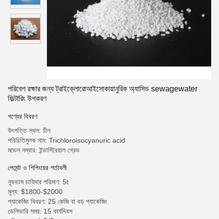
পরিবেশ রক্ষার জন্য ট্রাইক্লোরোআইসোকায়ানুরিক অ্যাসিড sewagewater
ফিল্টারিং উপকরণ
পণ্যের বিবরণ
উৎপত্তি স্থল: চীন
পরিচিতিমুলক নাম: Trichloroisocyanuric acid
মডেল নম্বার: ইন্ডাস্ট্রিয়াল গ্রেড
পেমেন্ট ও শিপিংয়ের শর্তাবলী
ন্যূনতম চাহিদার পরিমাণ: 5t
মূল্য: $1800-$2000
প্যাকেজিং বিবরণ: 25 কেজি বা বড় প্যাকেজিং
ডেলিভারি সময়: 15 কার্যদিবস