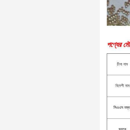
পণ্যের মৌ
চীনা নাম
বিদেশী নাম
সিএএস নম্ব
ঘনত্ব