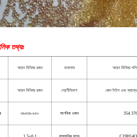
লিক তথ্যঃ
আয়ন বিনিময় রজন
ডাকনাম
আয়ন বিনিময় পল
আয়ন বিনিময় রজন
শ্রেণীবিভাগ
জেল টাইপ এবং ম্যাক্
র
৩৯৩৩৯-৮৫০
আণবিক ওজন
354.37
1.5±0.1
রাসায়নিক সূত্র
C19H14O