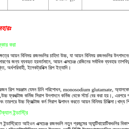
বহারঃ
স্কার করা
ক্ষেত্রে আয়ন বিনিময় রজনগুলির চাহিদা উচ্চ, যা আয়ন বিনিময় রজনগুলির উৎপাদনে
রণের জন্য ব্যবহৃত হয়বর্তমানে, আয়ন এক্সচেঞ্জ রেজিনের সর্বাধিক ব্যবহার তাপবিদ্য
তি, অর্ধপরিবাহী, ইলেকট্রনিক্স শিল্প ইত্যাদি।
 রজন শিল্প সরঞ্জাম যেমন চিনি পরিশোধন, monosodium glutamate, অ্যালকো
উচ্চ ফ্রুক্টোজ কর্নিজ সিরাপ উৎপাদনে কর্নিজ থেকে স্টার্চ বের করা হয়।, এরপরে
এবং তারপরে উচ্চ ফ্রিক্টোজ কর্ন সিরাপ উত্পাদন করতে আয়ন বিনিময় চিকিত্সা।খাদ্য শি
ক্যাল ইন্ডাস্ট্রি
াল ইন্ডাস্ট্রিতে আইওন এক্সচেঞ্জ রজনগুলি নতুন প্রজন্মের অ্যান্টিবায়োটিকগুলির বিকাশ