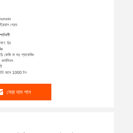
 yunxin
ট্রিয়াল গ্রেড
শর্তাবলী
িমাণ: 5t
le
25 কেজি বা বড় প্যাকেজিং
কার্যদিবস
টি
প্রতি মাসে 1000 টন
সেরা দাম পান