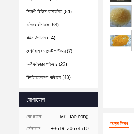
নিকাশী চিকিত্সা রাসায়নিক
(84)
অজৈব কাঁচামাল
(63)
রঙিন উপাদান
(14)
সোডিয়াম সালফেট পাউডার
(7)
অক্সিডাইজার পাউডার
(22)
ডিসইনফেকশন পাউডার
(43)
যোগাযোগ
যোগাযোগ:
Mr. Liao hong
পণ্যের বিবরণ
টেলিফোন:
+8619130674510