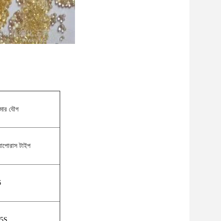
িমার যৌগ
রোপোরাস টাইপ
6
5S