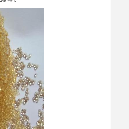
চেঞ্জ রজন
.