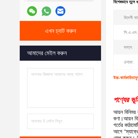
বিশেষভাবে তুলে 
বিদেশী না
এখন চ্যাট করুন
সি.এ.এস.
ঘনত্ব:
আমাদের মেইল করুন
চেহারা:
উচ্চ-কার্যকারিতায
পণ্যের ভূ
আয়ন বিনিময়
কণা।আয়ন বিন
গর্তের কাঠাম
আগে "ম্যাক্র