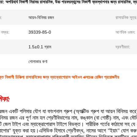
ধরা:
অপরিহার্য নিকাশী নিরাময় রাসায়নিক
,
উচ্চ পারফরম্যান্সের নিকাশী ব্যবস্থাপনার জন্য রাসায়নিক
,
ম্
ম:
আয়ন-বিনিময় রজন
রাসায়নিক সূত্র
 নম্বর:
39339-85-0
আণবিক ওজন:
1.5±0.1 গ্রাম
দ্রবণীয়তা:
গোলাকার কণা
ুক্ত নিকাশী চিকিত্সা রাসায়নিকের জন্য ম্যাক্রোপোরাস আইওন এক্সচেঞ্জ রেজিন প্রয়োজনীয়
মিকা:
 রজন একটি পলিমার যৌগ যা ফাংশনাল গ্রুপ (অ্যাক্টিভ গ্রুপ যা আয়ন বিনিময় কর
িময় রজন এর পূর্ণ নাম হল শ্রেণীবিভাগের নাম, কঙ্কাল (বা গোষ্ঠী) নাম, এবং ম
োটি জেল টাইপ এবং ম্যাক্রোপোরাস টাইপে বিভক্ত। শারীরিক গর্তের কাঠামো সহ য
োপোর" যুক্ত করা হয়।এসিডিক হিসাবে শ্রেণীবদ্ধ, নামের আগে "ইয়াং" যোগ করুন 