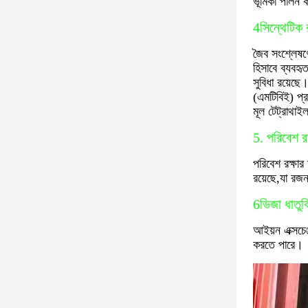
ভূমিকা পালন 
4সিন্থেটিক র
জৈব সংশ্লেষণে
হিসাবে ব্যবহ
সুবিধা রয়েছে
(এমটিবিই) প্র
মূল টেট্রাথাই
5. পরিবেশ রক
পরিবেশ রক্ষার
রয়েছে,যা রজন
6ভিজা ধাতুবি
আইয়ন এক্সচেঞ
করতে পারে।