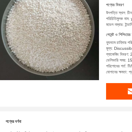
পণ্যের বিবরণ
উৎপত্তি স্থল: চীন
পরিচিতিমুলক নাম:
মডেল নম্বার: ইন্ডাস্
পেমেন্ট ও শিপিংয়ের 
ন্যূনতম চাহিদার পর
মূল্য: Discussib
প্যাকেজিং বিবরণ: 
ডেলিভারি সময়: 15 
পরিশোধের শর্ত: টি/
যোগানের ক্ষমতা: 
পণ্যের বর্ণনা