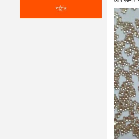
যোগ করুন। উদা
পাঠান