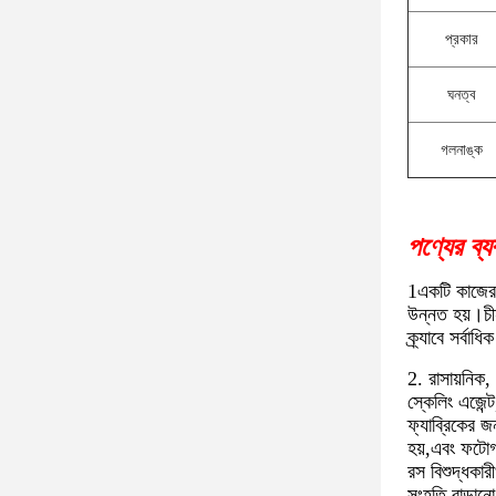
প্রকার
ঘনত্ব
গলনাঙ্ক
পণ্যের ব্য
1একটি কাজের 
উন্নত হয়।চীন
ক্র্যাবে সর্ব
2. রাসায়নিক, 
স্কেলিং এজেন্
ফ্যাব্রিকের জন
হয়,এবং ফটোগ্
রস বিশুদ্ধকার
সংহতি বাড়ানো