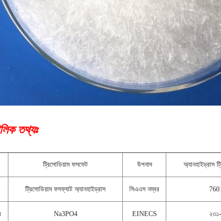
লিক তথ্যঃ
ট্রিসোডিয়াম ফসফেট
উপনাম
অ্যানহাইড্রাস ট
ট্রিসোডিয়াম ফসফ্যাট অ্যানহাইড্রাস
সিএএস নম্বর
760
র
Na3PO4
EINECS
২৩১