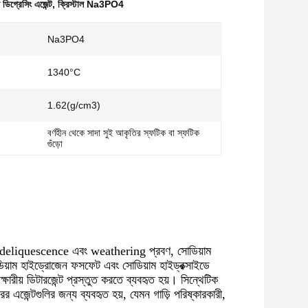
 ডিগ্রেসিং এজেন্ট
,
ক্রিস্টাল Na3PO4
:
Na3PO4
1340°C
1.62(g/cm3)
বর্ণহীন থেকে সাদা সুই আকৃতির স্ফটিক বা স্ফটিক
গুঁড়ো
ে deliquescence এবং weathering প্রবণ, সোডিয়াম
য়াম হাইড্রোজেন ফসফেট এবং সোডিয়াম হাইড্রক্সাইডে
ক্ষারীয় ডিটারজেন্ট প্রস্তুত করতে ব্যবহৃত হয়। সিন্থেটিক
ারের এজেন্টগুলির জন্য ব্যবহৃত হয়, যেমন গাড়ি পরিষ্কারকারী,