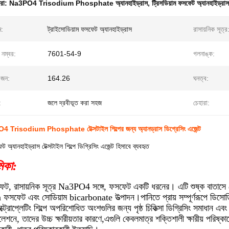
ধরা:
Na3PO4 Trisodium Phosphate অ্যানহাইড্রাস
,
ট্রিসডিয়াম ফসফেট অ্যানহাইড্রাস
ম:
ট্রাইসোডিয়াম ফসফেট অ্যানহাইড্রাস
রাসায়নিক সূত্র
 নম্বর:
7601-54-9
গলনাঙ্ক:
জন:
164.26
ঘনত্ব:
:
জলে দ্রবীভূত করা সহজ
চেহারা:
O4 Trisodium Phosphate টেক্সটাইল শিল্পের জন্য অ্যানড্রাস ডিগ্রেসিং এজেন্ট
ট অ্যানহাইড্রাস টেক্সটাইল শিল্পে ডিগ্রিসিং এজেন্ট হিসাবে ব্যবহৃত
মিকা:
ফেট, রাসায়নিক সূত্র Na3PO4 সঙ্গে, ফসফেট একটি ধরনের। এটি শুষ্ক বাতাস
সফেট এবং সোডিয়াম bicarbonate উত্পাদন।পানিতে প্রায় সম্পূর্ণরূপে ডিসোডি
ট্রোপ্লেটিং শিল্পে অপরিশোধিত অংশগুলির জন্য পৃষ্ঠ চিকিত্সা ডিগ্রিসিং সমাধান এবং 
মুলেশনে, তাদের উচ্চ ক্ষারীয়তার কারণে,এগুলি কেবলমাত্র শক্তিশালী ক্ষারীয় পরিষ্ক