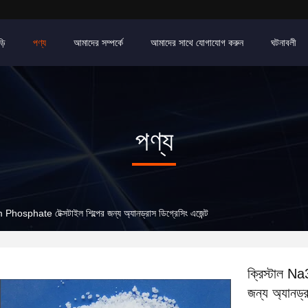
়ি
পণ্য
আমাদের সম্পর্কে
আমাদের সাথে যোগাযোগ করুন
ঘটনাবলী
পণ্য
osphate টেক্সটাইল শিল্পের জন্য অ্যানড্রাস ডিগ্রেসিং এজেন্ট
ক্রিস্টাল 
জন্য অ্যানড্র