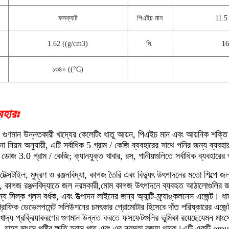
ফসফ্যাট
পিএইচ মান
11.5
1.62 ((g/cm3)
মি.
16
১৩৪০ ((°C)
বহারঃ
গুণমান উন্নতকারী খাদ্যের কেলেটিং ধাতু আয়ন, পিএইচ মান এবং আয়নিক শক্তি ব
া নিয়ম অনুযায়ী, এটি সর্বাধিক 5 গ্রাম / কেজি ব্যবহারের সাথে পনির জন্য ব্যবহার
াধিক ডোজ 3.0 গ্রাম / কেজি; ক্যানযুক্ত খাবার, রস, পানীয়গুলিতে সর্বাধিক ব্যবহা
টেক্সটাইল, মুদ্রণ ও রঞ্জনবিদ্যা, কাগজ তৈরি এবং বিদ্যুৎ উৎপাদনের মতো শিল্পে জল 
ট, কাগজ রঞ্জনবিদ্যাতে জল নরমকারী,মোম কাগজ উৎপাদনে ব্যবহৃত আঠালোগুলির জন্য
্য সিল্ক গ্লস বর্ধক, এবং উত্পাদন লাইনের জন্য অ্যান্টি-ফ্র্যাঙ্কলনেস এজেন্ট। ধাত
রাফিক ডেভেলপমেন্ট সলিউশনের চমৎকার প্রোমোটার হিসেবে দাঁত পরিষ্কারের এজেন্ট 
ীখাদ্য প্রক্রিয়াকরণের গুণমান উন্নত করতে ফসফেটগুলির ভূমিকা রয়েছেযেমন মাংসে
, যাতে মাংসে পুষ্টির ক্ষতি হ্রাস পায় এবং এর নরমতা বজায় থাকে।এটি একটি emul