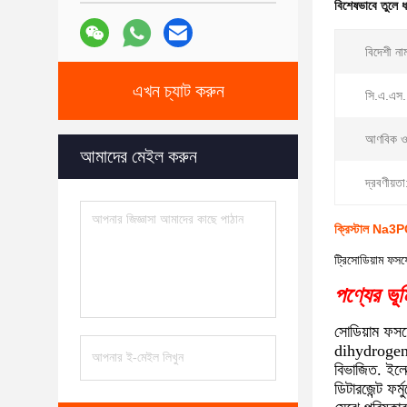
বিশেষভাবে তুলে 
বিদেশী না
এখন চ্যাট করুন
সি.এ.এস.
আণবিক ও
আমাদের মেইল করুন
দ্রবণীয়তা
ক্রিস্টাল Na3P
ট্রিসোডিয়াম ফসফে
পণ্যের ভূ
সোডিয়াম ফস
dihydrogen ফ
বিভাজিত. ইলেক্
ডিটারজেন্ট ফর্