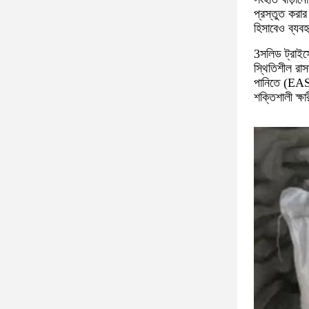
প্রস্তুত করার
হিসাবেও ব্যবহ
3সলিড ট্রাইসো
স্থিতিশীল রাস
পানিতে (EAS) 
শক্তিশালী ক্ষ