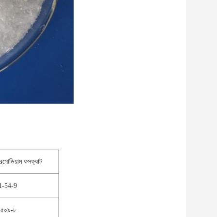
্রিসোডিয়াম ফসফ্যাট
1-54-9
-৫০৯-৮