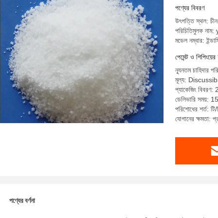
পণ্যের বিবরণ
উৎপত্তি স্থল: চীন
পরিচিতিমুলক নাম:
মডেল নম্বার: ইন্ডাস্
পেমেন্ট ও শিপিংয়ের 
ন্যূনতম চাহিদার পর
মূল্য: Discussib
প্যাকেজিং বিবরণ: 
ডেলিভারি সময়: 15 
পরিশোধের শর্ত: টি/
যোগানের ক্ষমতা: 
পণ্যের বর্ণনা