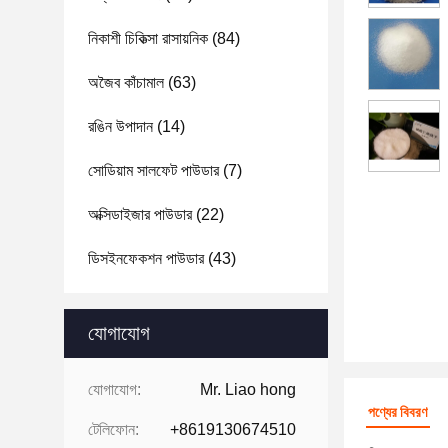
নিকাশী চিকিত্সা রাসায়নিক
(84)
অজৈব কাঁচামাল
(63)
রঙিন উপাদান
(14)
সোডিয়াম সালফেট পাউডার
(7)
অক্সিডাইজার পাউডার
(22)
ডিসইনফেকশন পাউডার
(43)
যোগাযোগ
যোগাযোগ:
Mr. Liao hong
পণ্যের বিবরণ
টেলিফোন:
+8619130674510