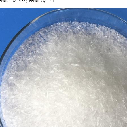
কারী, ধাতব পরিষ্কারকারী ইত্যাদি।