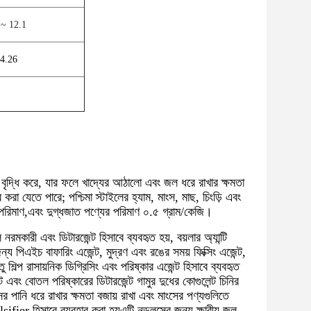
 ~ 12.1
4.26
ৃদ্ধি করে, যার ফলে খাদ্যের আঠালো এবং জল ধরে রাখার ক্ষমতা
 করা যেতে পারে; পশ্চিমা স্টাইলের হ্যাম, মাংস, মাছ, চিংড়ি এবং
রের পরিমাণ,এবং দুগ্ধজাত পণ্যের পরিমাণ ০.৫ গ্রাম/কেজি।
নরমকারী এবং ডিটারজেন্ট হিসাবে ব্যবহৃত হয়, বয়লার অ্যান্টি
 পিএইচ বাফারিং এজেন্ট, মুদ্রণ এবং রঙের সময় ফিক্সিং এজেন্ট,
ু শিল্প রাসায়নিক ডিগ্রিসিং এবং পরিষ্কার এজেন্ট হিসাবে ব্যবহৃত
এবং বোতল পরিষ্কারের ডিটারজেন্ট গামুর দুধের কোগুলেন্ট চিনির
র পানি ধরে রাখার ক্ষমতা বজায় রাখা এবং মাংসের পণ্যগুলিতে
sifier হিসাবে ব্যবহার করা হয়এটি নুডলসের জন্য ক্ষারীয় জল