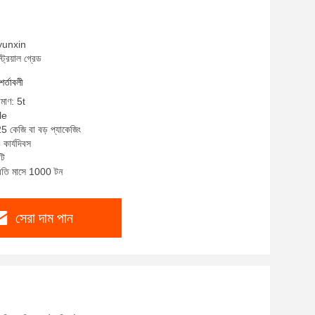
 yunxin
ট্রিয়াল গ্রেড
শর্তাবলী
িমাণ: 5t
le
25 কেজি বা বড় প্যাকেজিং
কার্যদিবস
টি
প্রতি মাসে 1000 টন
সেরা দাম পান