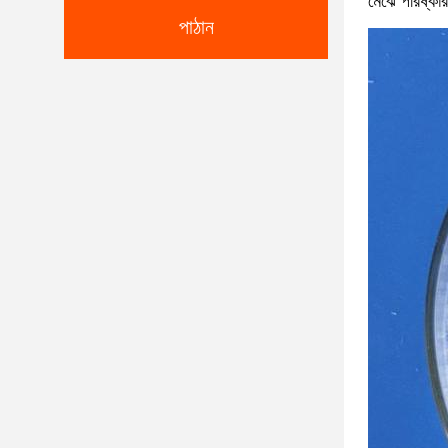
মেঝে পরিষ্কার
পাঠান